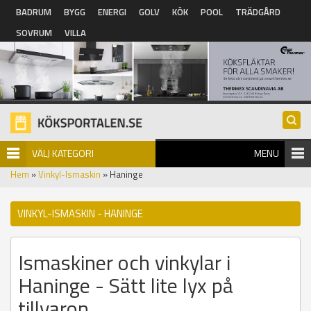
Hoppa till huvudinnehåll
BADRUM
BYGG
ENERGI
GOLV
KÖK
POOL
TRÄDGÅRD
SOVRUM
VILLA
VÄLJ KATEGORI
MENU
Hem
»
Vinkyl-Ismaskin
» Haninge
VINKYL-ISMASKIN - HANINGE
Ismaskiner och vinkylar i
Haninge - Sätt lite lyx på
tillvaron