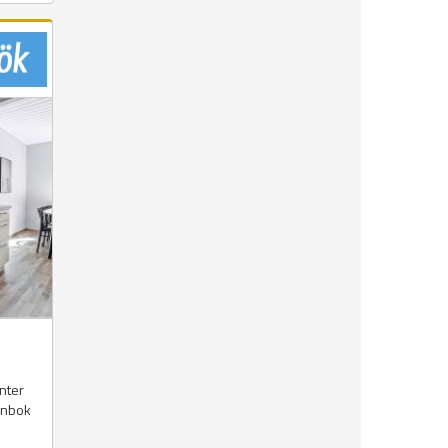
nter
lånbok