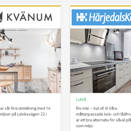
å
Luleå
ttar vår fina utställning med 14
Riv inte – byt ut! Vi Våra
iljöer på Lulviksvägen 22 i
måttanpassade luck- och lådfro
.
är ett bra alternativ för såväl p
som miljö.