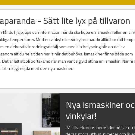
aparanda - Sätt lite lyx på tillvaron
får du hjälp, tips och information när du ska köpa en ismaskin eller en vin
ktiga temperaturer. Med en vinkyl eller vinkylare har du alltid har rätt temp
utom en dekorativ inredningsdetalj som med sin belysning blir en del av
 genom att du hela tiden har is när det behövs. Ismaskiner finns både som
et är lätt att bli bortskämd när man vant sig vid att ha en ismaskin. När ni 
ni blir riktigt nöjda med den nya maskinen.
Nya ismaskiner o
vinkylar!
På tillverkarnas hemsidor hittar du
deras stora utbud, nyheter och äve