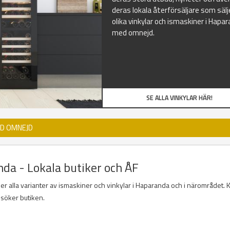
deras lokala återförsäljare som sälj
olika vinkylar och ismaskiner i Hapa
med omnejd.
SE ALLA VINKYLAR HÄR!
ED OMNEJD
nda - Lokala butiker och ÅF
der alla varianter av ismaskiner och vinkylar i Haparanda och i närområdet. K
esöker butiken.