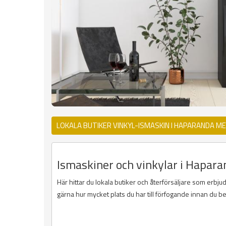
LOKALA BUTIKER VINKYL-ISMASKIN I HAPARANDA M
Ismaskiner och vinkylar i Hapara
Här hittar du lokala butiker och återförsäljare som erbju
gärna hur mycket plats du har till förfogande innan du b