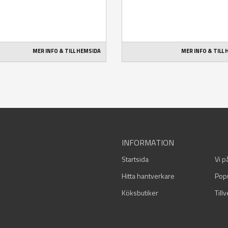
MER INFO & TILL HEMSIDA
MER INFO & TILL
INFORMATION
Startsida
Vi p
Hitta hantverkare
Pop
Köksbutiker
Till