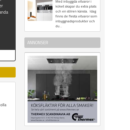
Med inbyggda vitvaror i
er
köket skapar du extra plats
och en stilren känsla. Idag
randa
finns de flesta vitvaror som
inbyggnadsprodukter och
du...
ANNONSER
olla