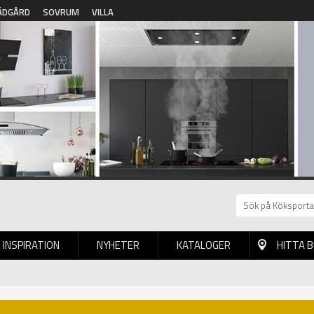
ÄDGÅRD
SOVRUM
VILLA
INSPIRATION
NYHETER
KATALOGER
HITTA 