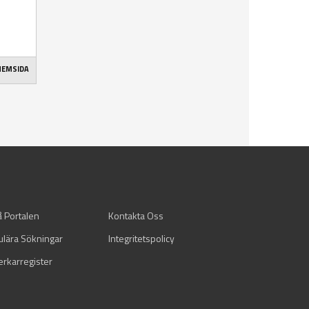
 HEMSIDA
å Portalen
Kontakta Oss
ulära Sökningar
Integritetspolicy
verkarregister