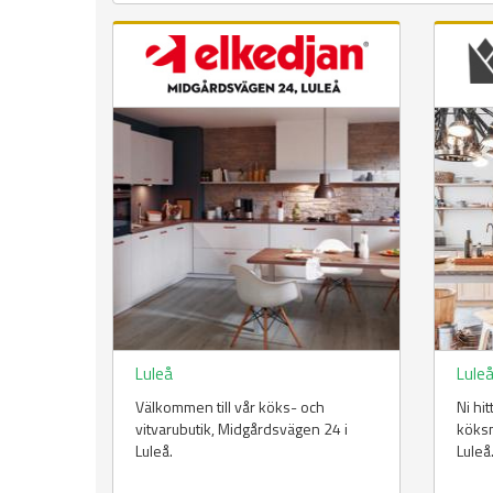
Luleå
Lule
Välkommen till vår köks- och
Ni hi
vitvarubutik, Midgårdsvägen 24 i
köksm
Luleå.
Luleå