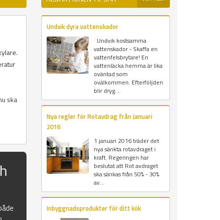
Undvik dyra vattenskador
Undvik kostsamma
vattenskador - Skaffa en
kylare.
vattenfelsbrytare! En
eratur
vattenläcka hemma är lika
oväntad som
ovälkommen. Efterföljden
blir dryg...
nu ska
Nya regler för Rotavdrag från Januari
2016
1 januari 2016 träder det
nya sänkta rotavdraget i
kraft. Regeringen har
ch
beslutat att Rot avdraget
ska sänkas från 50% - 30%
av...
 både
Inbyggnadsprodukter för ditt kök
n