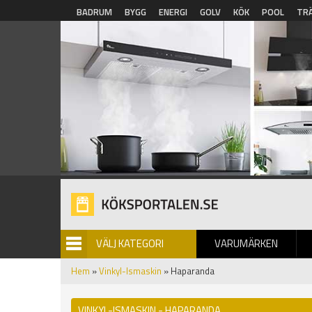
Hoppa till huvudinnehåll
BADRUM
BYGG
ENERGI
GOLV
KÖK
POOL
TR
VÄLJ KATEGORI
VARUMÄRKEN
BILDGALLERI
Hem
»
Vinkyl-Ismaskin
» Haparanda
VINKYL-ISMASKIN - HAPARANDA