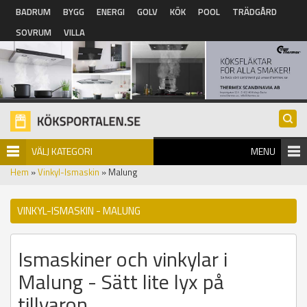
Hoppa till huvudinnehåll
BADRUM
BYGG
ENERGI
GOLV
KÖK
POOL
TRÄDGÅRD
SOVRUM
VILLA
VÄLJ KATEGORI
MENU
Hem
»
Vinkyl-Ismaskin
» Malung
VINKYL-ISMASKIN - MALUNG
Ismaskiner och vinkylar i
Malung - Sätt lite lyx på
tillvaron