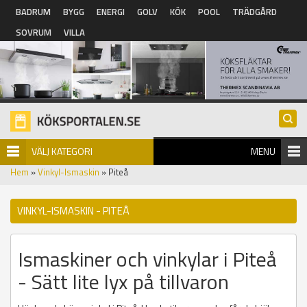
Hoppa till huvudinnehåll
BADRUM
BYGG
ENERGI
GOLV
KÖK
POOL
TRÄDGÅRD
SOVRUM
VILLA
VÄLJ KATEGORI
MENU
Hem
»
Vinkyl-Ismaskin
» Piteå
VINKYL-ISMASKIN - PITEÅ
Ismaskiner och vinkylar i Piteå
- Sätt lite lyx på tillvaron