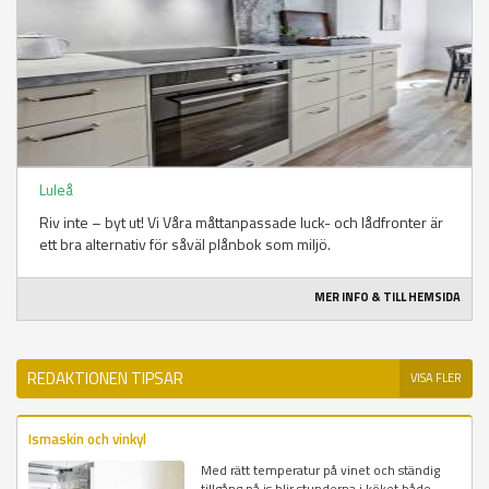
Luleå
Riv inte – byt ut! Vi Våra måttanpassade luck- och lådfronter är
ett bra alternativ för såväl plånbok som miljö.
MER INFO & TILL HEMSIDA
REDAKTIONEN TIPSAR
VISA FLER
Ismaskin och vinkyl
Med rätt temperatur på vinet och ständig
tillgång på is blir stunderna i köket både