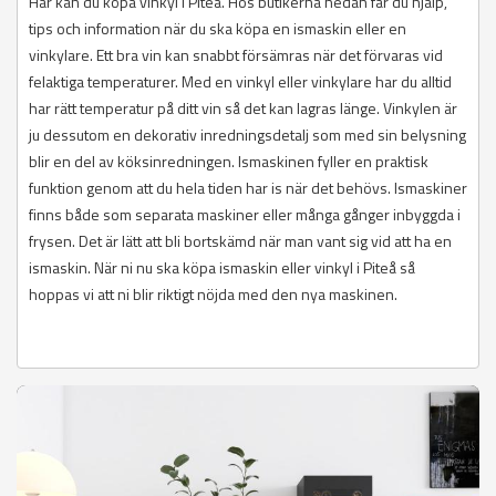
Här kan du köpa vinkyl i Piteå. Hos butikerna nedan får du hjälp,
tips och information när du ska köpa en ismaskin eller en
vinkylare. Ett bra vin kan snabbt försämras när det förvaras vid
felaktiga temperaturer. Med en vinkyl eller vinkylare har du alltid
har rätt temperatur på ditt vin så det kan lagras länge. Vinkylen är
ju dessutom en dekorativ inredningsdetalj som med sin belysning
blir en del av köksinredningen. Ismaskinen fyller en praktisk
funktion genom att du hela tiden har is när det behövs. Ismaskiner
finns både som separata maskiner eller många gånger inbyggda i
frysen. Det är lätt att bli bortskämd när man vant sig vid att ha en
ismaskin. När ni nu ska köpa ismaskin eller vinkyl i Piteå så
hoppas vi att ni blir riktigt nöjda med den nya maskinen.