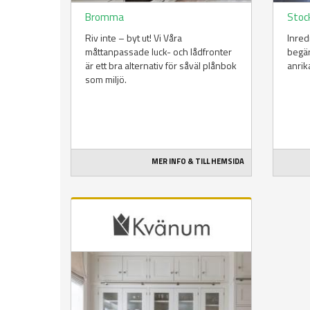
Bromma
Stoc
Riv inte – byt ut! Vi Våra
Inred
måttanpassade luck- och lådfronter
begär
är ett bra alternativ för såväl plånbok
anrik
som miljö.
MER INFO & TILL HEMSIDA