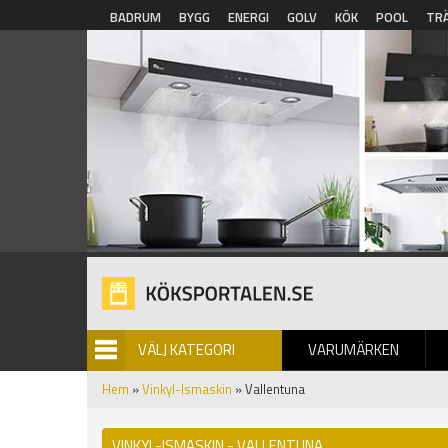
Hoppa till huvudinnehåll
BADRUM
BYGG
ENERGI
GOLV
KÖK
POOL
TR
VÄLJ KATEGORI
VARUMÄRKEN
BILDGALLERI
Hem
»
Vinkyl-Ismaskin
» Vallentuna
VINKYL-ISMASKIN - VALLENTUNA