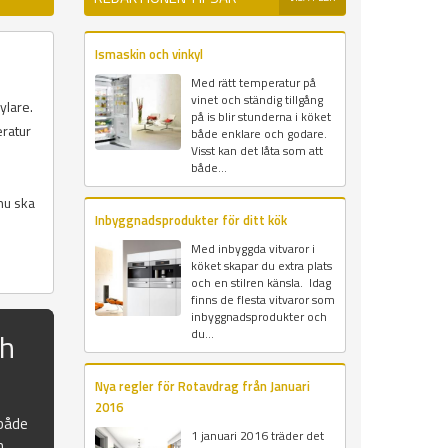
Ismaskin och vinkyl
Med rätt temperatur på
vinet och ständig tillgång
ylare.
på is blir stunderna i köket
eratur
både enklare och godare.
Visst kan det låta som att
både...
nu ska
Inbyggnadsprodukter för ditt kök
Med inbyggda vitvaror i
köket skapar du extra plats
och en stilren känsla. Idag
finns de flesta vitvaror som
inbyggnadsprodukter och
ch
du...
Nya regler för Rotavdrag från Januari
2016
 både
1 januari 2016 träder det
n