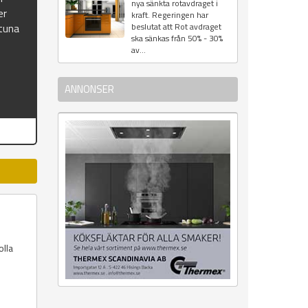
nya sänkta rotavdraget i
er
kraft. Regeringen har
beslutat att Rot avdraget
ntuna
ska sänkas från 50% - 30%
av...
ANNONSER
olla