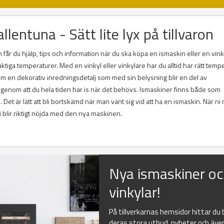
llentuna - Sätt lite lyx på tillvaron
får du hjälp, tips och information när du ska köpa en ismaskin eller en vink
ktiga temperaturer. Med en vinkyl eller vinkylare har du alltid har rätt temp
utom en dekorativ inredningsdetalj som med sin belysning blir en del av
 genom att du hela tiden har is när det behövs. Ismaskiner finns både som
et är lätt att bli bortskämd när man vant sig vid att ha en ismaskin. När ni 
ni blir riktigt nöjda med den nya maskinen.
Nya ismaskiner o
vinkylar!
På tillverkarnas hemsidor hittar du
deras stora utbud, nyheter och äve