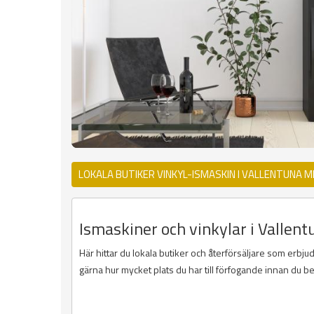
LOKALA BUTIKER VINKYL-ISMASKIN I VALLENTUNA 
Ismaskiner och vinkylar i Vallent
Här hittar du lokala butiker och återförsäljare som erbjud
gärna hur mycket plats du har till förfogande innan du b