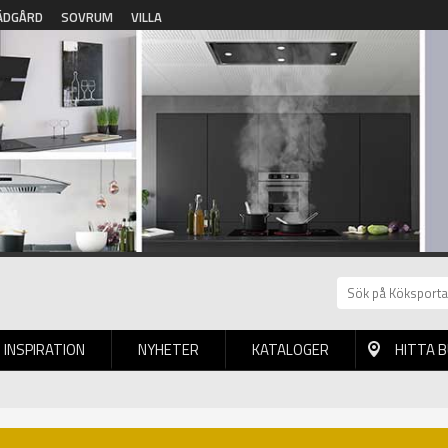
ÄDGÅRD
SOVRUM
VILLA
INSPIRATION
NYHETER
KATALOGER
HITTA 