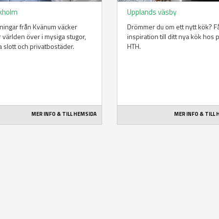
kholm
Upplands väsby
ningar från Kvänum väcker
Drömmer du om ett nytt kök? F
 världen över i mysiga stugor,
inspiration till ditt nya kök hos 
a slott och privatbostäder.
HTH.
MER INFO & TILL HEMSIDA
MER INFO & TILL