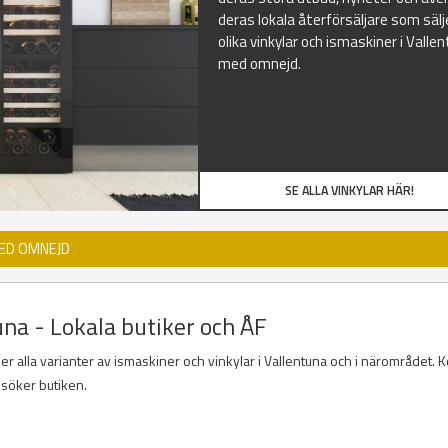
deras lokala återförsäljare som sälj
olika vinkylar och ismaskiner i Valle
med omnejd.
SE ALLA VINKYLAR HÄR!
MED OMNEJD
una - Lokala butiker och ÅF
er alla varianter av ismaskiner och vinkylar i Vallentuna och i närområdet. K
esöker butiken.