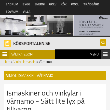
Hoppa till huvudinnehåll
BADRUM
BYGG
ENERGI
GOLV
KÖK
POOL
TRÄDGÅRD
SOVRUM
VILLA
VÄLJ KATEGORI
MENU
Hem
»
Vinkyl-Ismaskin
» Värnamo
VINKYL-ISMASKIN - VÄRNAMO
Ismaskiner och vinkylar i
Värnamo - Sätt lite lyx på
tillvaron