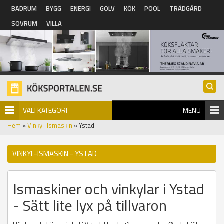
Hoppa till huvudinnehåll
BADRUM
BYGG
ENERGI
GOLV
KÖK
POOL
TRÄDGÅRD
SOVRUM
VILLA
VÄLJ KATEGORI
MENU
Hem
»
Vinkyl-Ismaskin
» Ystad
VINKYL-ISMASKIN - YSTAD
Ismaskiner och vinkylar i Ystad
- Sätt lite lyx på tillvaron