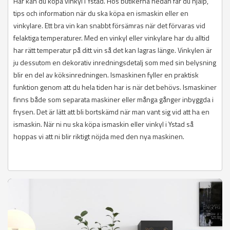
Här kan du köpa vinkyl i Ystad. Hos butikerna nedan får du hjälp,
tips och information när du ska köpa en ismaskin eller en
vinkylare. Ett bra vin kan snabbt försämras när det förvaras vid
felaktiga temperaturer. Med en vinkyl eller vinkylare har du alltid
har rätt temperatur på ditt vin så det kan lagras länge. Vinkylen är
ju dessutom en dekorativ inredningsdetalj som med sin belysning
blir en del av köksinredningen. Ismaskinen fyller en praktisk
funktion genom att du hela tiden har is när det behövs. Ismaskiner
finns både som separata maskiner eller många gånger inbyggda i
frysen. Det är lätt att bli bortskämd när man vant sig vid att ha en
ismaskin. När ni nu ska köpa ismaskin eller vinkyl i Ystad så
hoppas vi att ni blir riktigt nöjda med den nya maskinen.