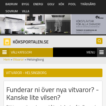
Hoppa till huvudinnehåll
BADRUM
BYGG
ENERGI
GOLV
KÖK
POOL
TRÄDGÅRD
SOVRUM
VILLA
VÄLJ KATEGORI
MENU
Hem
»
Vitvaror
» Helsingborg
VITVAROR - HELSINGBORG
Funderar ni över nya vitvaror? -
Kanske lite vilsen?