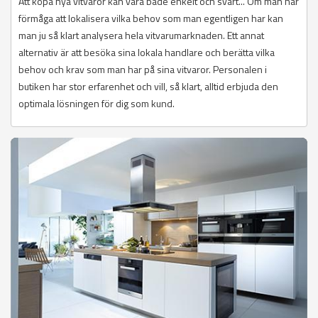
Att köpa nya vitvaror kan vara både enkelt och svårt... Om man har
förmåga att lokalisera vilka behov som man egentligen har kan
man ju så klart analysera hela vitvarumarknaden. Ett annat
alternativ är att besöka sina lokala handlare och berätta vilka
behov och krav som man har på sina vitvaror. Personalen i
butiken har stor erfarenhet och vill, så klart, alltid erbjuda den
optimala lösningen för dig som kund.