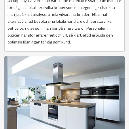
Att köpa nya vitvaror kan vara både enkelt och svårt... Om man har
förmåga att lokalisera vilka behov som man egentligen har kan
man ju så klart analysera hela vitvarumarknaden. Ett annat
alternativ är att besöka sina lokala handlare och berätta vilka
behov och krav som man har på sina vitvaror. Personalen i
butiken har stor erfarenhet och vill, så klart, alltid erbjuda den
optimala lösningen för dig som kund.