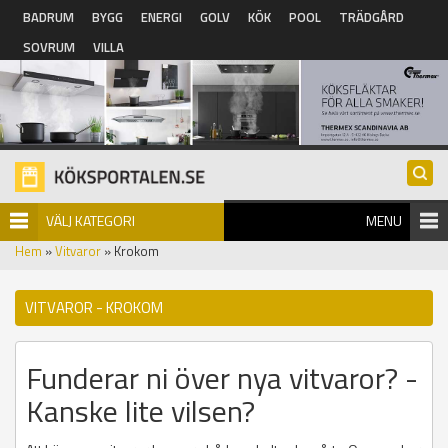
Hoppa till huvudinnehåll
BADRUM
BYGG
ENERGI
GOLV
KÖK
POOL
TRÄDGÅRD
SOVRUM
VILLA
VÄLJ KATEGORI
MENU
Hem
»
Vitvaror
» Krokom
VITVAROR - KROKOM
Funderar ni över nya vitvaror? -
Kanske lite vilsen?