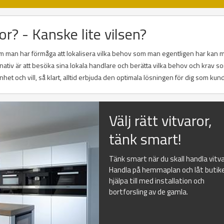
or? - Kanske lite vilsen?
 Om man har förmåga att lokalisera vilka behov som man egentligen har kan m
rnativ är att besöka sina lokala handlare och berätta vilka behov och krav 
nhet och vill, så klart, alltid erbjuda den optimala lösningen för dig som kund
Välj rätt vitvaror,
tänk smart!
Tänk smart när du skall handla vitva
Handla på hemmaplan och låt butik
hjälpa till med installation och
bortforsling av de gamla.