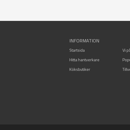
INFORMATION
Startsida
Vi p
Hitta hantverkare
Pop
Köksbutiker
Till