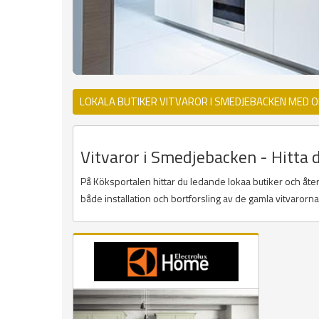
LOKALA BUTIKER VITVAROR I SMEDJEBACKEN MED 
Vitvaror i Smedjebacken - Hitta d
På Köksportalen hittar du ledande lokaa butiker och återf
både installation och bortforsling av de gamla vitvarorn