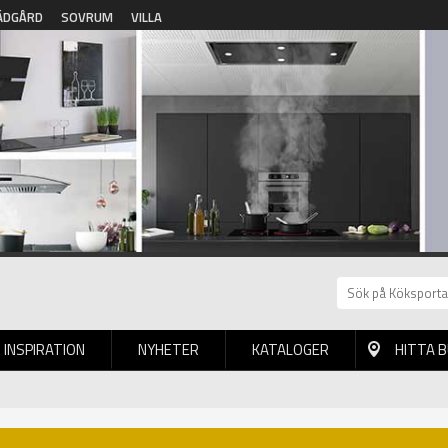
ÄDGÅRD
SOVRUM
VILLA
INSPIRATION
NYHETER
KATALOGER
HITTA 