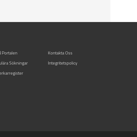
å Portalen
Kontakta Oss
ulära Sökningar
Integritetspolicy
verkarregister