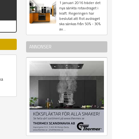
1 januari 2016 träder det
nya sänkta rotavdraget i
kraft. Regeringen har
beslutat att Rot avdraget
ska sänkas från 50% - 30%
av...
ANNONSER
xa