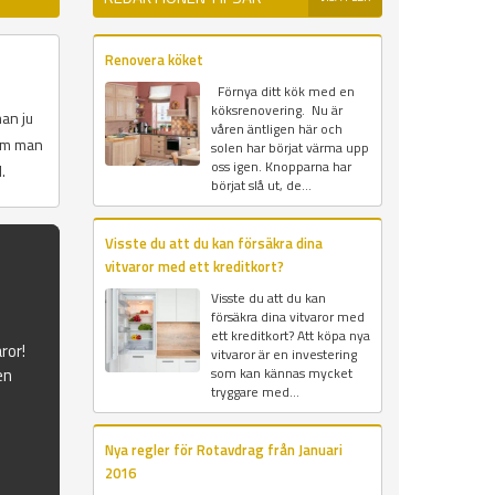
Renovera köket
Förnya ditt kök med en
köksrenovering. Nu är
an ju
våren äntligen här och
som man
solen har börjat värma upp
oss igen. Knopparna har
.
börjat slå ut, de...
Visste du att du kan försäkra dina
vitvaror med ett kreditkort?
Visste du att du kan
försäkra dina vitvaror med
ett kreditkort? Att köpa nya
ror!
vitvaror är en investering
en
som kan kännas mycket
tryggare med...
Nya regler för Rotavdrag från Januari
2016