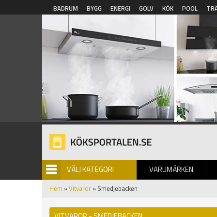
Hoppa till huvudinnehåll
BADRUM
BYGG
ENERGI
GOLV
KÖK
POOL
TR
VÄLJ KATEGORI
VARUMÄRKEN
BILDGALLERI
Hem
»
Vitvaror
» Smedjebacken
VITVAROR - SMEDJEBACKEN