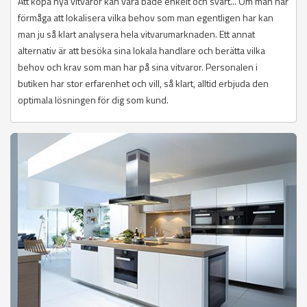
Att köpa nya vitvaror kan vara både enkelt och svårt... Om man har
förmåga att lokalisera vilka behov som man egentligen har kan
man ju så klart analysera hela vitvarumarknaden. Ett annat
alternativ är att besöka sina lokala handlare och berätta vilka
behov och krav som man har på sina vitvaror. Personalen i
butiken har stor erfarenhet och vill, så klart, alltid erbjuda den
optimala lösningen för dig som kund.