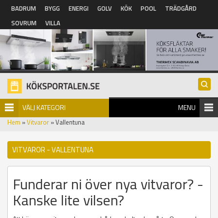
Hoppa till huvudinnehåll
BADRUM
BYGG
ENERGI
GOLV
KÖK
POOL
TRÄDGÅRD
SOVRUM
VILLA
VÄLJ KATEGORI
MENU
Hem
»
Vitvaror
» Vallentuna
VITVAROR - VALLENTUNA
Funderar ni över nya vitvaror? -
Kanske lite vilsen?