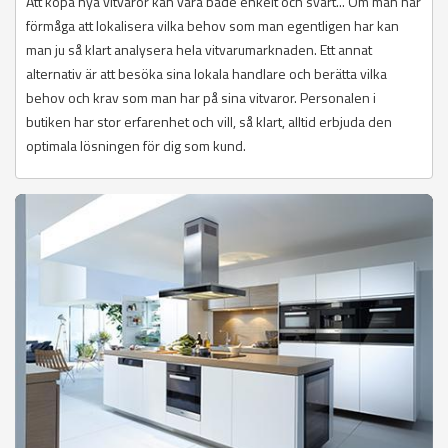
Att köpa nya vitvaror kan vara både enkelt och svårt... Om man har
förmåga att lokalisera vilka behov som man egentligen har kan
man ju så klart analysera hela vitvarumarknaden. Ett annat
alternativ är att besöka sina lokala handlare och berätta vilka
behov och krav som man har på sina vitvaror. Personalen i
butiken har stor erfarenhet och vill, så klart, alltid erbjuda den
optimala lösningen för dig som kund.