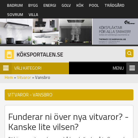
Hoppa till huvudinnehåll
BADRUM
BYGG
ENERGI
GOLV
KÖK
POOL
TRÄDGÅRD
SOVRUM
VILLA
VÄLJ KATEGORI
MENU
Hem
»
Vitvaror
» Vansbro
VITVAROR - VANSBRO
Funderar ni över nya vitvaror? -
Kanske lite vilsen?