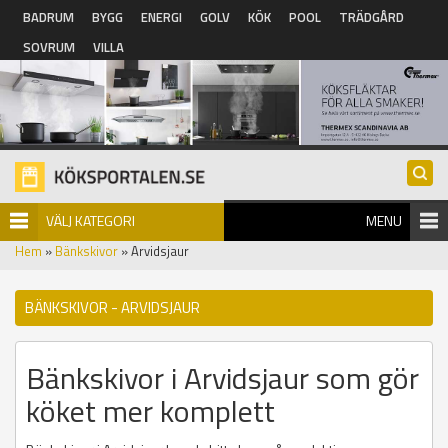
Hoppa till huvudinnehåll
BADRUM
BYGG
ENERGI
GOLV
KÖK
POOL
TRÄDGÅRD
SOVRUM
VILLA
VÄLJ KATEGORI
MENU
Hem
»
Bänkskivor
» Arvidsjaur
BÄNKSKIVOR - ARVIDSJAUR
Bänkskivor i Arvidsjaur som gör
köket mer komplett