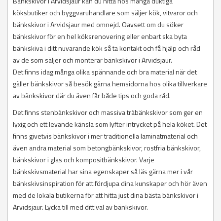
Bänkskivor i Arvidsjaur kan du hitta hos många duktiga
köksbutiker och byggvaruhandlare som säljer kök, vitvaror och
bänkskivor i Arvidsjaur med omnejd. Oavsett om du söker
bänkskivor för en hel köksrenovering eller enbart ska byta
bänkskiva i ditt nuvarande kök så ta kontakt och få hjälp och råd
av de som säljer och monterar bänkskivor i Arvidsjaur.
Det finns idag många olika spännande och bra material när det
gäller bänkskivor så besök gärna hemsidorna hos olika tillverkare
av bänkskivor där du även får både tips och goda råd.
Det finns stenbänkskivor och massiva träbänkskivor som ger en
lyxig och ett levande känsla som lyfter intrycket på hela köket. Det
finns givetvis bänkskivor i mer traditionella laminatmaterial och
även andra material som betongbänkskivor, rostfria bänkskivor,
bänkskivor i glas och kompositbänkskivor. Varje
bänkskivsmaterial har sina egenskaper så läs gärna mer i vår
bänkskivsinspiration för att fördjupa dina kunskaper och hör även
med de lokala butikerna för att hitta just dina bästa bänkskivor i
Arvidsjaur. Lycka till med ditt val av bänkskivor.