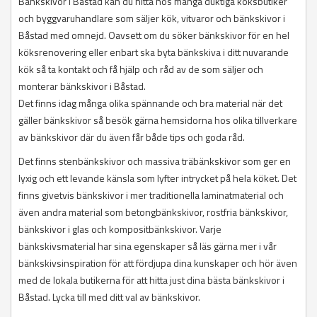
Bänkskivor i Båstad kan du hitta hos många duktiga köksbutiker
och byggvaruhandlare som säljer kök, vitvaror och bänkskivor i
Båstad med omnejd. Oavsett om du söker bänkskivor för en hel
köksrenovering eller enbart ska byta bänkskiva i ditt nuvarande
kök så ta kontakt och få hjälp och råd av de som säljer och
monterar bänkskivor i Båstad.
Det finns idag många olika spännande och bra material när det
gäller bänkskivor så besök gärna hemsidorna hos olika tillverkare
av bänkskivor där du även får både tips och goda råd.
Det finns stenbänkskivor och massiva träbänkskivor som ger en
lyxig och ett levande känsla som lyfter intrycket på hela köket. Det
finns givetvis bänkskivor i mer traditionella laminatmaterial och
även andra material som betongbänkskivor, rostfria bänkskivor,
bänkskivor i glas och kompositbänkskivor. Varje
bänkskivsmaterial har sina egenskaper så läs gärna mer i vår
bänkskivsinspiration för att fördjupa dina kunskaper och hör även
med de lokala butikerna för att hitta just dina bästa bänkskivor i
Båstad. Lycka till med ditt val av bänkskivor.