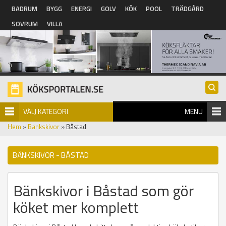
Hoppa till huvudinnehåll
BADRUM
BYGG
ENERGI
GOLV
KÖK
POOL
TRÄDGÅRD
SOVRUM
VILLA
VÄLJ KATEGORI
MENU
Hem
»
Bänkskivor
» Båstad
BÄNKSKIVOR - BÅSTAD
Bänkskivor i Båstad som gör
köket mer komplett