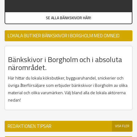
SE ALLA BÄNKSKIVOR HÄR!
LOKALA BUTIKER BÄNKSKIVOR I BORGHOLM MED OMNEJD
Bänkskivor i Borgholm och i absoluta
närområdet.
Här hittar du lokala köksbutiker, byggvaruhandel, snickerier och
övriga återförsäljare som erbjuder bänkskivor i Borgholm av olika
material och olika varumärken. Välj bland alla de lokala aktörerna
nedan!
REDAKTIONEN TIPSAR
VISA FLER