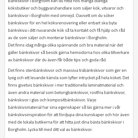
Bänkskivor i Borgholm kan du hitta hos många duktiga
köksbutiker och byggvaruhandlare som säljer kök, vitvaror och
bänkskivor i Borgholm med omnejd. Oavsett om du söker
bänkskivor för en hel köksrenovering eller enbart ska byta
bänkskiva i ditt nuvarande kök så ta kontakt och få hjälp och råd
av de som säljer och monterar bänkskivor i Borgholm.
Det finns idag många olika spännande och bra material när det
gäller bänkskivor så besök gärna hemsidorna hos olika tillverkare
av bänkskivor där du även får både tips och goda råd.
Det finns stenbänkskivor och massiva träbänkskivor som ger en
lyxig och ett levande känsla som lyfter intrycket på hela köket. Det
finns givetvis bänkskivor i mer traditionella laminatmaterial och
även andra material som betongbänkskivor, rostfria bänkskivor,
bänkskivor i glas och kompositbänkskivor. Varje
bänkskivsmaterial har sina egenskaper så läs gärna mer i vår
bänkskivsinspiration för att fördjupa dina kunskaper och hör även
med de lokala butikerna för att hitta just dina bästa bänkskivor i
Borgholm. Lycka till med ditt val av bänkskivor.