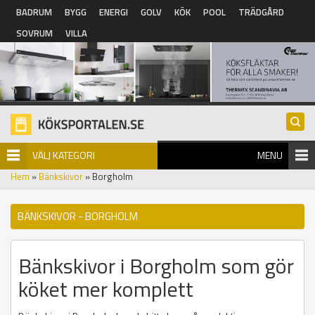
Hoppa till huvudinnehåll
BADRUM
BYGG
ENERGI
GOLV
KÖK
POOL
TRÄDGÅRD
SOVRUM
VILLA
VÄLJ KATEGORI
MENU
Hem
»
Bänkskivor
» Borgholm
BÄNKSKIVOR - BORGHOLM
Bänkskivor i Borgholm som gör
köket mer komplett