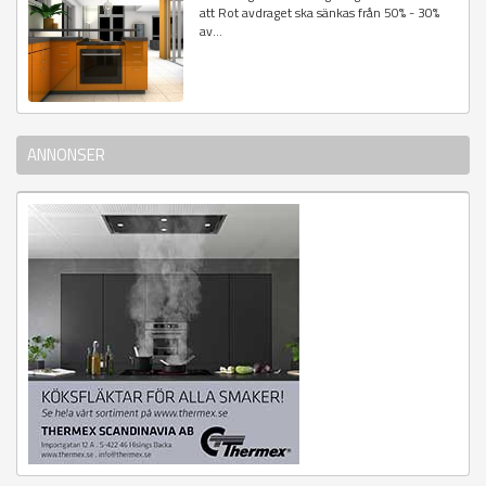
att Rot avdraget ska sänkas från 50% - 30%
av...
ANNONSER