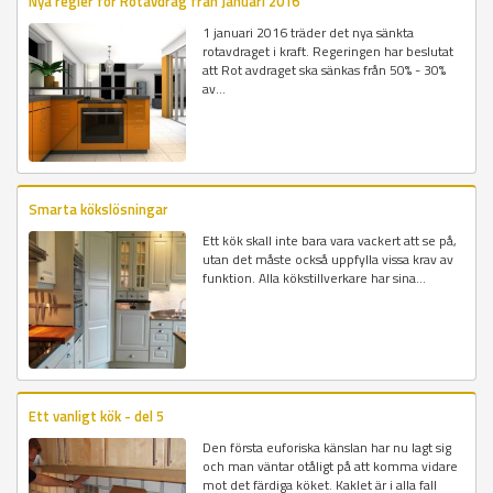
Nya regler för Rotavdrag från Januari 2016
1 januari 2016 träder det nya sänkta
rotavdraget i kraft. Regeringen har beslutat
att Rot avdraget ska sänkas från 50% - 30%
av...
Smarta kökslösningar
Ett kök skall inte bara vara vackert att se på,
utan det måste också uppfylla vissa krav av
funktion. Alla kökstillverkare har sina...
Ett vanligt kök - del 5
Den första euforiska känslan har nu lagt sig
och man väntar otåligt på att komma vidare
mot det färdiga köket. Kaklet är i alla fall