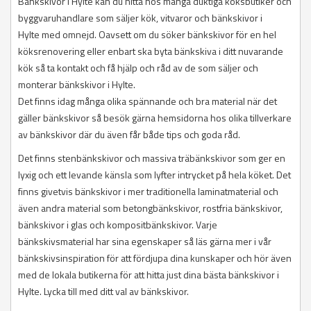
Bänkskivor i Hylte kan du hitta hos många duktiga köksbutiker och
byggvaruhandlare som säljer kök, vitvaror och bänkskivor i
Hylte med omnejd. Oavsett om du söker bänkskivor för en hel
köksrenovering eller enbart ska byta bänkskiva i ditt nuvarande
kök så ta kontakt och få hjälp och råd av de som säljer och
monterar bänkskivor i Hylte.
Det finns idag många olika spännande och bra material när det
gäller bänkskivor så besök gärna hemsidorna hos olika tillverkare
av bänkskivor där du även får både tips och goda råd.
Det finns stenbänkskivor och massiva träbänkskivor som ger en
lyxig och ett levande känsla som lyfter intrycket på hela köket. Det
finns givetvis bänkskivor i mer traditionella laminatmaterial och
även andra material som betongbänkskivor, rostfria bänkskivor,
bänkskivor i glas och kompositbänkskivor. Varje
bänkskivsmaterial har sina egenskaper så läs gärna mer i vår
bänkskivsinspiration för att fördjupa dina kunskaper och hör även
med de lokala butikerna för att hitta just dina bästa bänkskivor i
Hylte. Lycka till med ditt val av bänkskivor.