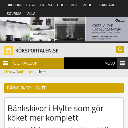
Hoppa till huvudinnehåll
BADRUM
BYGG
ENERGI
GOLV
KÖK
POOL
TRÄDGÅRD
SOVRUM
VILLA
VÄLJ KATEGORI
MENU
Hem
»
Bänkskivor
» Hylte
BÄNKSKIVOR - HYLTE
Bänkskivor i Hylte som gör
köket mer komplett