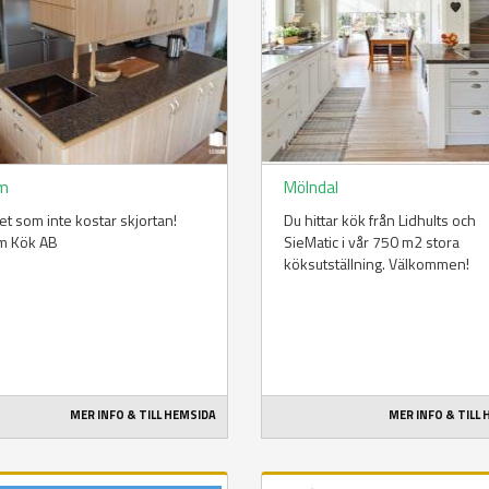
um
Mölndal
tet som inte kostar skjortan!
Du hittar kök från Lidhults och
m Kök AB
SieMatic i vår 750 m2 stora
köksutställning. Välkommen!
MER INFO & TILL HEMSIDA
MER INFO & TILL