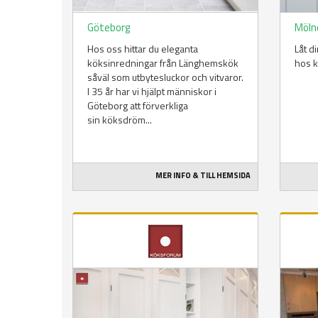
Göteborg
Möln
Hos oss hittar du eleganta
Låt d
köksinredningar från Länghemskök
hos k
såväl som utbytesluckor och vitvaror.
I 35 år har vi hjälpt människor i
Göteborg att förverkliga
sin köksdröm...
MER INFO & TILL HEMSIDA