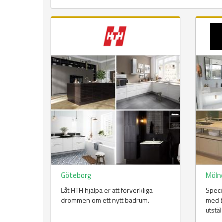
Göteborg
Möln
Låt HTH hjälpa er att förverkliga
Spec
drömmen om ett nytt badrum.
med b
utstäl