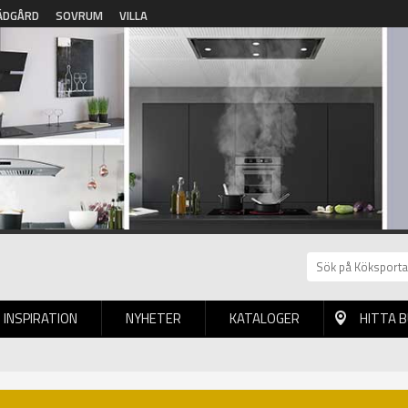
ÄDGÅRD
SOVRUM
VILLA
INSPIRATION
NYHETER
KATALOGER
HITTA 