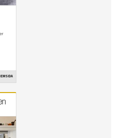
er
 HEMSIDA