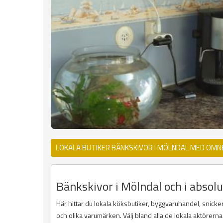
LOKALA BUTIKER BÄNKSKIVOR I MÖLNDAL MED OMN
Bänkskivor i Mölndal och i absol
Här hittar du lokala köksbutiker, byggvaruhandel, snicke
och olika varumärken. Välj bland alla de lokala aktörern