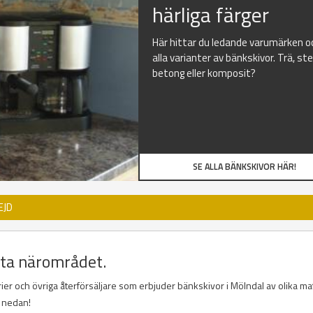
härliga färger
Här hittar du ledande varumärken o
alla varianter av bänkskivor. Trä, ste
betong eller komposit?
SE ALLA BÄNKSKIVOR HÄR!
EJD
uta närområdet.
rier och övriga återförsäljare som erbjuder bänkskivor i Mölndal av olika mat
a nedan!