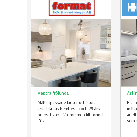
Västra frölunda
Aski
Måttanpassade luckor och stort
Riv in
urval! Gratis hembesök och 25 års
måtta
branschvana. Välkommen till Format
är et
Kök!
som m