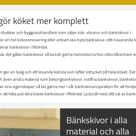
gör köket mer komplett
sbutiker och byggvaruhandlare som säljer kök, vitvaror och bänkskivor i
 en hel köksrenovering eller enbart ska byta bänkskiva i ditt nuvarande 
terar bänkskivor i Mölndal.
är det gäller bänkskivor så besök gärna hemsidorna hos olika tillverkare a
ger en lyxig och ett levande känsla som lyfter intrycket på hela köket. Det
och även andra material som betongbänkskivor, rostfria bänkskivor, bänkskiv
r sina egenskaper så läs gärna mer i vår bänkskivsinspiration för att fördj
t hitta just dina bästa bänkskivor i Mölndal. Lycka till med ditt val av bänk
Bänkskivor i alla
material och alla