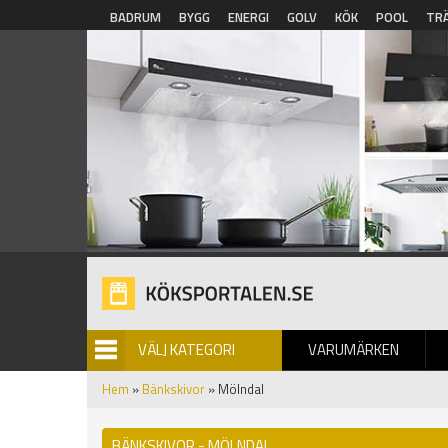
Hoppa till huvudinnehåll
BADRUM
BYGG
ENERGI
GOLV
KÖK
POOL
TR
VÄLJ KATEGORI
VARUMÄRKEN
BILDGALLERI
Hem
»
Bänkskivor
» Mölndal
BÄNKSKIVOR - MÖLNDAL