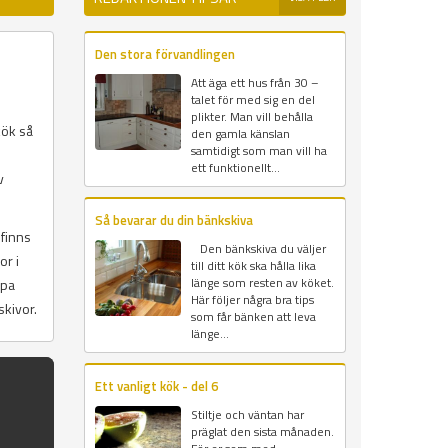
Den stora förvandlingen
Att äga ett hus från 30 –
talet för med sig en del
plikter. Man vill behålla
kök så
den gamla känslan
samtidigt som man vill ha
ett funktionellt...
v
Så bevarar du din bänkskiva
 finns
Den bänkskiva du väljer
or i
till ditt kök ska hålla lika
länge som resten av köket.
upa
Här följer några bra tips
skivor.
som får bänken att leva
länge...
Ett vanligt kök - del 6
Stiltje och väntan har
präglat den sista månaden.