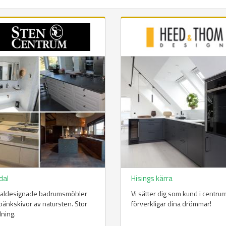
dal
Hisings kärra
ialdesignade badrumsmöbler
Vi sätter dig som kund i centru
änkskivor av natursten. Stor
förverkligar dina drömmar!
lning.