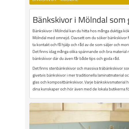
Bänkskivor i Mölndal som 
Bänkskivor i Mölndal kan du hitta hos många duktiga kök
Mölndal med omnejd. Oavsett om du söker bänkskivor för
ta kontakt och få hjälp och råd av de som säljer och mon
Det finns idag många olika spännande och bra material n
bänkskivor där du även får både tips och goda råd.
Det finns stenbänkskivor och massiva träbänkskivor som 
givetvis bänkskivor i mer traditionella laminatmaterial 
glas och kompositbänkskivor. Varje bänkskivsmaterial ha
dina kunskaper och hör även med de lokala butikerna för at