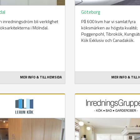
dal
Göteborg
in inredningsdröm bli verklighet
På 600 kvm har vi samlat fyra
öksarkitekterna i Mölndal.
köksmärken av högsta kvalité;
Poggenpohl, Tibrokök, Kungsät
Kök Exklusiv och Canadakök.
MER INFO & TILL HEMSIDA
MER INFO & TILL