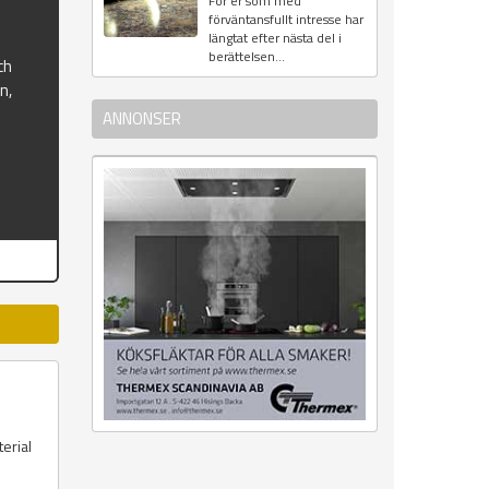
För er som med
förväntansfullt intresse har
längtat efter nästa del i
berättelsen...
ch
n,
ANNONSER
erial