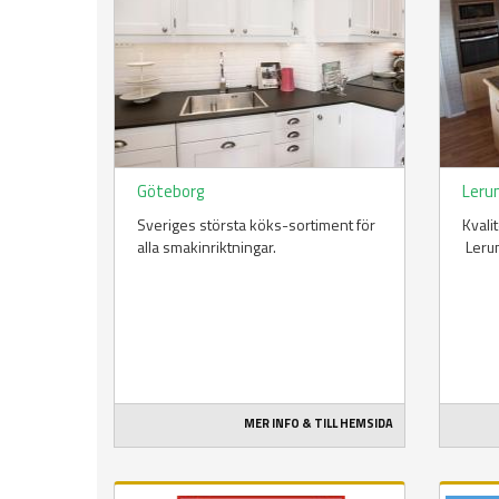
Göteborg
Ler
Sveriges största köks-sortiment för
Kvali
alla smakinriktningar.
Leru
MER INFO & TILL HEMSIDA