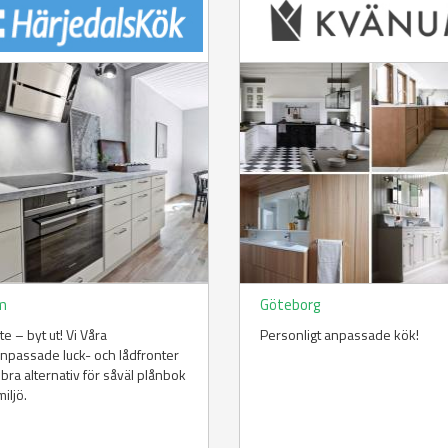
m
Göteborg
te – byt ut! Vi Våra
Personligt anpassade kök!
npassade luck- och lådfronter
t bra alternativ för såväl plånbok
iljö.