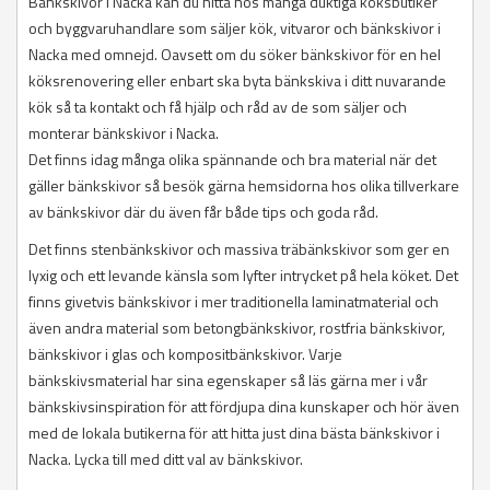
Bänkskivor i Nacka kan du hitta hos många duktiga köksbutiker
och byggvaruhandlare som säljer kök, vitvaror och bänkskivor i
Nacka med omnejd. Oavsett om du söker bänkskivor för en hel
köksrenovering eller enbart ska byta bänkskiva i ditt nuvarande
kök så ta kontakt och få hjälp och råd av de som säljer och
monterar bänkskivor i Nacka.
Det finns idag många olika spännande och bra material när det
gäller bänkskivor så besök gärna hemsidorna hos olika tillverkare
av bänkskivor där du även får både tips och goda råd.
Det finns stenbänkskivor och massiva träbänkskivor som ger en
lyxig och ett levande känsla som lyfter intrycket på hela köket. Det
finns givetvis bänkskivor i mer traditionella laminatmaterial och
även andra material som betongbänkskivor, rostfria bänkskivor,
bänkskivor i glas och kompositbänkskivor. Varje
bänkskivsmaterial har sina egenskaper så läs gärna mer i vår
bänkskivsinspiration för att fördjupa dina kunskaper och hör även
med de lokala butikerna för att hitta just dina bästa bänkskivor i
Nacka. Lycka till med ditt val av bänkskivor.