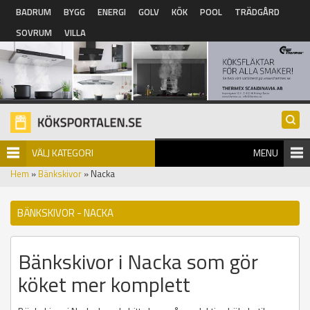
Hoppa till huvudinnehåll
BADRUM
BYGG
ENERGI
GOLV
KÖK
POOL
TRÄDGÅRD
SOVRUM
VILLA
VÄLJ KATEGORI
MENU
Hem
»
Bänkskivor
» Nacka
BÄNKSKIVOR - NACKA
Bänkskivor i Nacka som gör
köket mer komplett