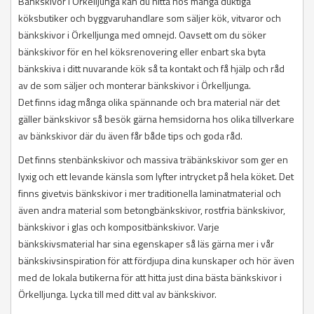
Bänkskivor i Örkelljunga kan du hitta hos många duktiga
köksbutiker och byggvaruhandlare som säljer kök, vitvaror och
bänkskivor i Örkelljunga med omnejd. Oavsett om du söker
bänkskivor för en hel köksrenovering eller enbart ska byta
bänkskiva i ditt nuvarande kök så ta kontakt och få hjälp och råd
av de som säljer och monterar bänkskivor i Örkelljunga.
Det finns idag många olika spännande och bra material när det
gäller bänkskivor så besök gärna hemsidorna hos olika tillverkare
av bänkskivor där du även får både tips och goda råd.
Det finns stenbänkskivor och massiva träbänkskivor som ger en
lyxig och ett levande känsla som lyfter intrycket på hela köket. Det
finns givetvis bänkskivor i mer traditionella laminatmaterial och
även andra material som betongbänkskivor, rostfria bänkskivor,
bänkskivor i glas och kompositbänkskivor. Varje
bänkskivsmaterial har sina egenskaper så läs gärna mer i vår
bänkskivsinspiration för att fördjupa dina kunskaper och hör även
med de lokala butikerna för att hitta just dina bästa bänkskivor i
Örkelljunga. Lycka till med ditt val av bänkskivor.