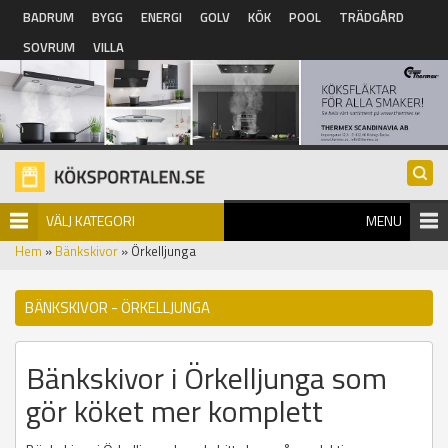
Hoppa till huvudinnehåll
BADRUM
BYGG
ENERGI
GOLV
KÖK
POOL
TRÄDGÅRD
SOVRUM
VILLA
VÄLJ KATEGORI
MENU
Hem
»
Bänkskivor
» Örkelljunga
BÄNKSKIVOR - ÖRKELLJUNGA
Bänkskivor i Örkelljunga som
gör köket mer komplett