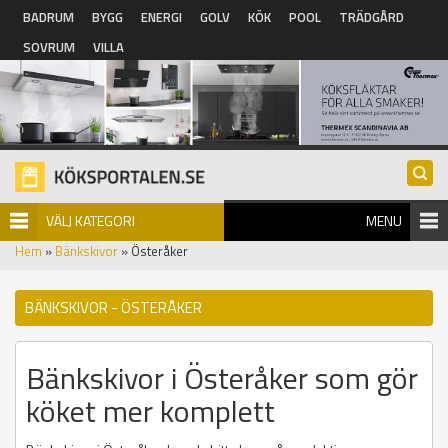
Hoppa till huvudinnehåll
BADRUM
BYGG
ENERGI
GOLV
KÖK
POOL
TRÄDGÅRD
SOVRUM
VILLA
VÄLJ KATEGORI
MENU
Hem
»
Bänkskivor
» Österåker
BÄNKSKIVOR - ÖSTERÅKER
Bänkskivor i Österåker som gör
köket mer komplett