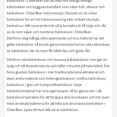
Bänkskivor i Österåker kan du hitta hos många duktiga
köksbutiker och byggvaruhandlare som säljer kök, vitvaror och
bänkskivor i Österåker med omnejd. Oavsett om du söker
bänkskivor för en hel köksrenovering eller enbart ska byta
bänkskiva i ditt nuvarande kök så ta kontakt och få hjälp och råd
av de som säljer och monterar bänkskivor i Österåker.
Det finns idag många olika spännande och bra material när det
gäller bänkskivor så besök gärna hemsidorna hos olika tillverkare
av bänkskivor där du även får både tips och goda råd.
Det finns stenbänkskivor och massiva träbänkskivor som ger en
lyxig och ett levande känsla som lyfter intrycket på hela köket. Det
finns givetvis bänkskivor i mer traditionella laminatmaterial och
även andra material som betongbänkskivor, rostfria bänkskivor,
bänkskivor i glas och kompositbänkskivor. Varje
bänkskivsmaterial har sina egenskaper så läs gärna mer i vår
bänkskivsinspiration för att fördjupa dina kunskaper och hör även
med de lokala butikerna för att hitta just dina bästa bänkskivor i
Österåker. Lycka till med ditt val av bänkskivor.