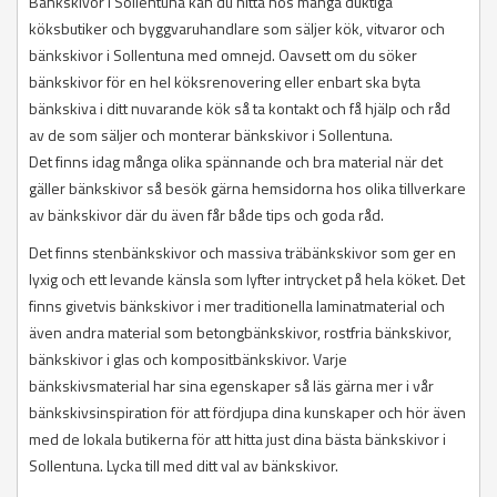
Bänkskivor i Sollentuna kan du hitta hos många duktiga
köksbutiker och byggvaruhandlare som säljer kök, vitvaror och
bänkskivor i Sollentuna med omnejd. Oavsett om du söker
bänkskivor för en hel köksrenovering eller enbart ska byta
bänkskiva i ditt nuvarande kök så ta kontakt och få hjälp och råd
av de som säljer och monterar bänkskivor i Sollentuna.
Det finns idag många olika spännande och bra material när det
gäller bänkskivor så besök gärna hemsidorna hos olika tillverkare
av bänkskivor där du även får både tips och goda råd.
Det finns stenbänkskivor och massiva träbänkskivor som ger en
lyxig och ett levande känsla som lyfter intrycket på hela köket. Det
finns givetvis bänkskivor i mer traditionella laminatmaterial och
även andra material som betongbänkskivor, rostfria bänkskivor,
bänkskivor i glas och kompositbänkskivor. Varje
bänkskivsmaterial har sina egenskaper så läs gärna mer i vår
bänkskivsinspiration för att fördjupa dina kunskaper och hör även
med de lokala butikerna för att hitta just dina bästa bänkskivor i
Sollentuna. Lycka till med ditt val av bänkskivor.