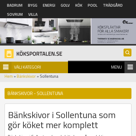
Hoppa till huvudinnehåll
BADRUM
BYGG
ENERGI
GOLV
KÖK
POOL
TRÄDGÅRD
SOVRUM
VILLA
VÄLJ KATEGORI
MENU
Hem
»
Bänkskivor
» Sollentuna
BÄNKSKIVOR - SOLLENTUNA
Bänkskivor i Sollentuna som
gör köket mer komplett