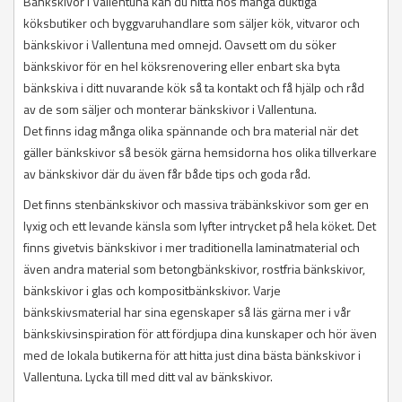
Bänkskivor i Vallentuna kan du hitta hos många duktiga
köksbutiker och byggvaruhandlare som säljer kök, vitvaror och
bänkskivor i Vallentuna med omnejd. Oavsett om du söker
bänkskivor för en hel köksrenovering eller enbart ska byta
bänkskiva i ditt nuvarande kök så ta kontakt och få hjälp och råd
av de som säljer och monterar bänkskivor i Vallentuna.
Det finns idag många olika spännande och bra material när det
gäller bänkskivor så besök gärna hemsidorna hos olika tillverkare
av bänkskivor där du även får både tips och goda råd.
Det finns stenbänkskivor och massiva träbänkskivor som ger en
lyxig och ett levande känsla som lyfter intrycket på hela köket. Det
finns givetvis bänkskivor i mer traditionella laminatmaterial och
även andra material som betongbänkskivor, rostfria bänkskivor,
bänkskivor i glas och kompositbänkskivor. Varje
bänkskivsmaterial har sina egenskaper så läs gärna mer i vår
bänkskivsinspiration för att fördjupa dina kunskaper och hör även
med de lokala butikerna för att hitta just dina bästa bänkskivor i
Vallentuna. Lycka till med ditt val av bänkskivor.