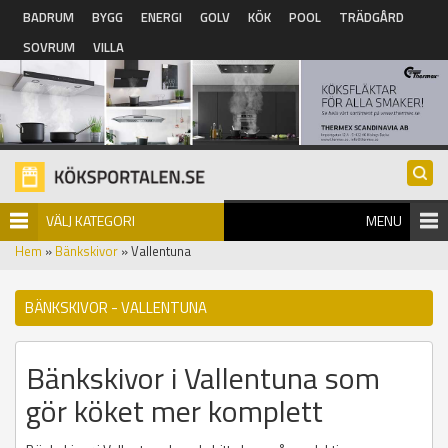
Hoppa till huvudinnehåll
BADRUM
BYGG
ENERGI
GOLV
KÖK
POOL
TRÄDGÅRD
SOVRUM
VILLA
VÄLJ KATEGORI
MENU
Hem
»
Bänkskivor
» Vallentuna
BÄNKSKIVOR - VALLENTUNA
Bänkskivor i Vallentuna som
gör köket mer komplett