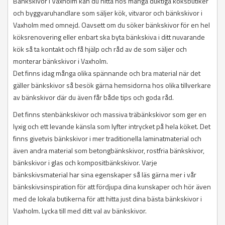
Bänkskivor i Vaxholm kan du hitta hos många duktiga köksbutiker
och byggvaruhandlare som säljer kök, vitvaror och bänkskivor i
Vaxholm med omnejd. Oavsett om du söker bänkskivor för en hel
köksrenovering eller enbart ska byta bänkskiva i ditt nuvarande
kök så ta kontakt och få hjälp och råd av de som säljer och
monterar bänkskivor i Vaxholm.
Det finns idag många olika spännande och bra material när det
gäller bänkskivor så besök gärna hemsidorna hos olika tillverkare
av bänkskivor där du även får både tips och goda råd.
Det finns stenbänkskivor och massiva träbänkskivor som ger en
lyxig och ett levande känsla som lyfter intrycket på hela köket. Det
finns givetvis bänkskivor i mer traditionella laminatmaterial och
även andra material som betongbänkskivor, rostfria bänkskivor,
bänkskivor i glas och kompositbänkskivor. Varje
bänkskivsmaterial har sina egenskaper så läs gärna mer i vår
bänkskivsinspiration för att fördjupa dina kunskaper och hör även
med de lokala butikerna för att hitta just dina bästa bänkskivor i
Vaxholm. Lycka till med ditt val av bänkskivor.