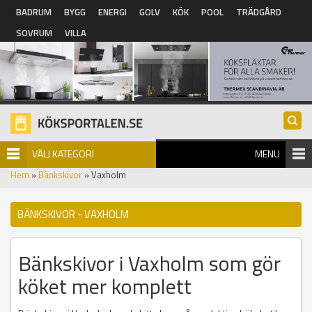
Hoppa till huvudinnehåll
BADRUM
BYGG
ENERGI
GOLV
KÖK
POOL
TRÄDGÅRD
SOVRUM
VILLA
VÄLJ KATEGORI
MENU
Hem
»
Bänkskivor
» Vaxholm
BÄNKSKIVOR - VAXHOLM
Bänkskivor i Vaxholm som gör
köket mer komplett