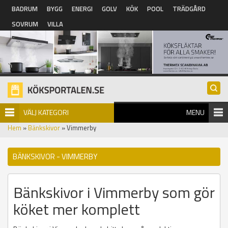
Hoppa till huvudinnehåll
BADRUM
BYGG
ENERGI
GOLV
KÖK
POOL
TRÄDGÅRD
SOVRUM
VILLA
VÄLJ KATEGORI
MENU
Hem
»
Bänkskivor
» Vimmerby
BÄNKSKIVOR - VIMMERBY
Bänkskivor i Vimmerby som gör
köket mer komplett