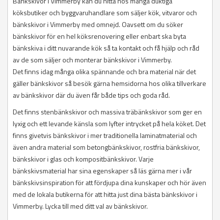
Bänkskivor i Vimmerby kan du hitta hos många duktiga
köksbutiker och byggvaruhandlare som säljer kök, vitvaror och
bänkskivor i Vimmerby med omnejd. Oavsett om du söker
bänkskivor för en hel köksrenovering eller enbart ska byta
bänkskiva i ditt nuvarande kök så ta kontakt och få hjälp och råd
av de som säljer och monterar bänkskivor i Vimmerby.
Det finns idag många olika spännande och bra material när det
gäller bänkskivor så besök gärna hemsidorna hos olika tillverkare
av bänkskivor där du även får både tips och goda råd.
Det finns stenbänkskivor och massiva träbänkskivor som ger en
lyxig och ett levande känsla som lyfter intrycket på hela köket. Det
finns givetvis bänkskivor i mer traditionella laminatmaterial och
även andra material som betongbänkskivor, rostfria bänkskivor,
bänkskivor i glas och kompositbänkskivor. Varje
bänkskivsmaterial har sina egenskaper så läs gärna mer i vår
bänkskivsinspiration för att fördjupa dina kunskaper och hör även
med de lokala butikerna för att hitta just dina bästa bänkskivor i
Vimmerby. Lycka till med ditt val av bänkskivor.