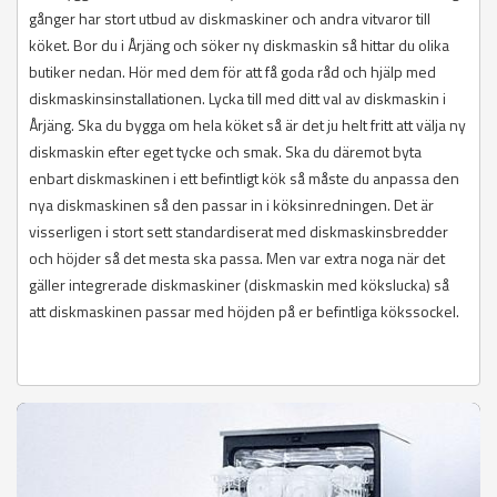
gånger har stort utbud av diskmaskiner och andra vitvaror till
köket. Bor du i Årjäng och söker ny diskmaskin så hittar du olika
butiker nedan. Hör med dem för att få goda råd och hjälp med
diskmaskinsinstallationen. Lycka till med ditt val av diskmaskin i
Årjäng. Ska du bygga om hela köket så är det ju helt fritt att välja ny
diskmaskin efter eget tycke och smak. Ska du däremot byta
enbart diskmaskinen i ett befintligt kök så måste du anpassa den
nya diskmaskinen så den passar in i köksinredningen. Det är
visserligen i stort sett standardiserat med diskmaskinsbredder
och höjder så det mesta ska passa. Men var extra noga när det
gäller integrerade diskmaskiner (diskmaskin med kökslucka) så
att diskmaskinen passar med höjden på er befintliga kökssockel.