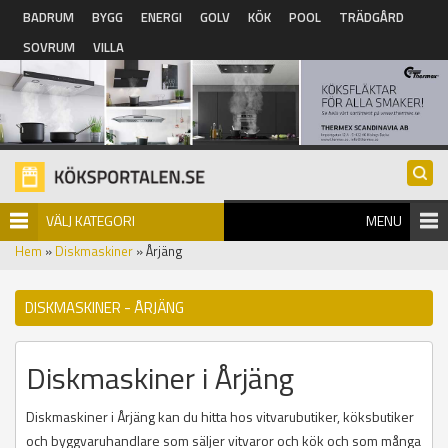
Hoppa till huvudinnehåll
BADRUM
BYGG
ENERGI
GOLV
KÖK
POOL
TRÄDGÅRD
SOVRUM
VILLA
VÄLJ KATEGORI
MENU
Hem
»
Diskmaskiner
» Årjäng
DISKMASKINER - ÅRJÄNG
Diskmaskiner i Årjäng
Diskmaskiner i Årjäng kan du hitta hos vitvarubutiker, köksbutiker
och byggvaruhandlare som säljer vitvaror och kök och som många