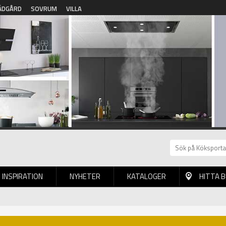
ÄDGÅRD
SOVRUM
VILLA
INSPIRATION
NYHETER
KATALOGER
HITTA 