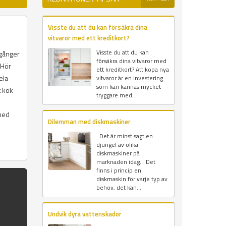
Visste du att du kan försäkra dina
vitvaror med ett kreditkort?
Visste du att du kan
 gånger
försäkra dina vitvaror med
 Hör
ett kreditkort? Att köpa nya
ela
vitvaror är en investering
som kan kännas mycket
t kök
tryggare med...
 med
Dilemman med diskmaskiner
Det är minst sagt en
djungel av olika
diskmaskiner på
marknaden idag. Det
finns i princip en
diskmaskin för varje typ av
behov, det kan...
Undvik dyra vattenskador