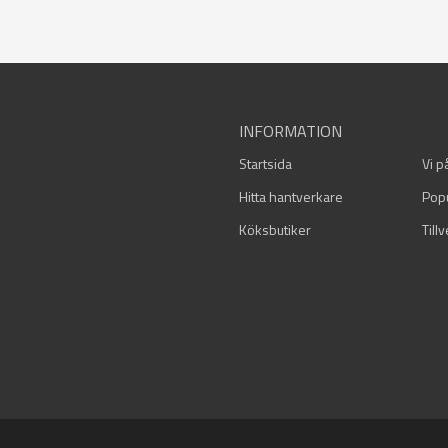
INFORMATION
Startsida
Vi p
Hitta hantverkare
Pop
Köksbutiker
Till