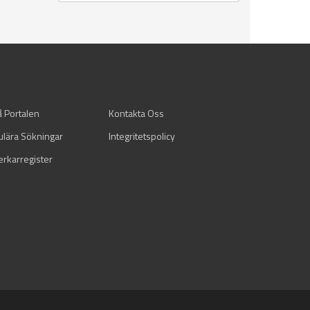
å Portalen
Kontakta Oss
ulära Sökningar
Integritetspolicy
verkarregister