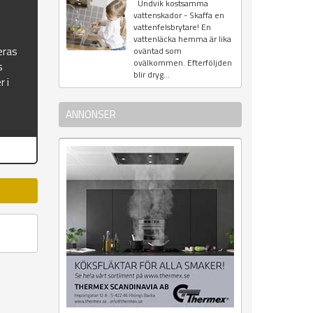
Undvik kostsamma
vattenskador - Skaffa en
vattenfelsbrytare! En
vattenläcka hemma är lika
eras
oväntad som
ovälkommen. Efterföljden
s
blir dryg...
r i
ANNONSER