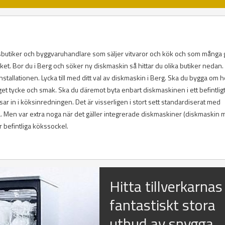
öksbutiker och byggvaruhandlare som säljer vitvaror och kök och som många
öket. Bor du i Berg och söker ny diskmaskin så hittar du olika butiker nedan.
tallationen. Lycka till med ditt val av diskmaskin i Berg. Ska du bygga om h
r eget tycke och smak. Ska du däremot byta enbart diskmaskinen i ett befintlig
 in i köksinredningen. Det är visserligen i stort sett standardiserat med
 Men var extra noga när det gäller integrerade diskmaskiner (diskmaskin
 befintliga kökssockel.
Hitta tillverkarnas
fantastiskt stora
utbud av snygga