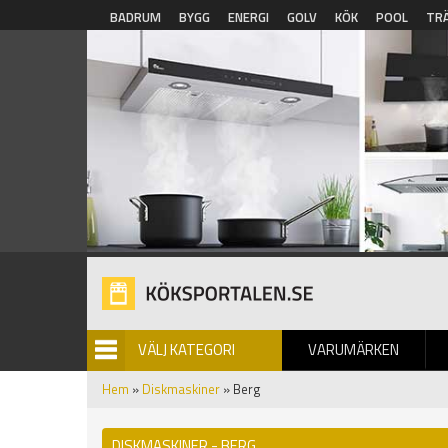
Hoppa till huvudinnehåll
BADRUM
BYGG
ENERGI
GOLV
KÖK
POOL
TR
VÄLJ KATEGORI
VARUMÄRKEN
BILDGALLERI
Hem
»
Diskmaskiner
» Berg
DISKMASKINER - BERG