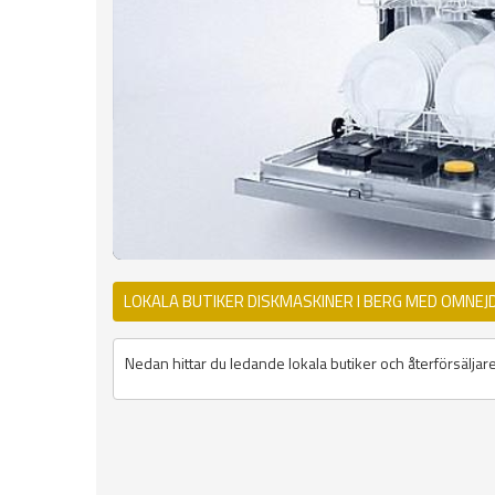
LOKALA BUTIKER DISKMASKINER I BERG MED OMNEJ
Nedan hittar du ledande lokala butiker och återförsäljar