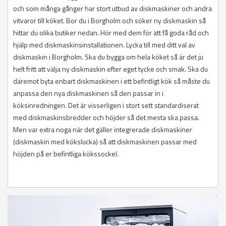
och som många gånger har stort utbud av diskmaskiner och andra
vitvaror till köket. Bor du i Borgholm och söker ny diskmaskin så
hittar du olika butiker nedan. Hör med dem för att få goda råd och
hjälp med diskmaskinsinstallationen. Lycka till med ditt val av
diskmaskin i Borgholm. Ska du bygga om hela köket så är det ju
helt fritt att välja ny diskmaskin efter eget tycke och smak. Ska du
däremot byta enbart diskmaskinen i ett befintligt kök så måste du
anpassa den nya diskmaskinen så den passar in i
köksinredningen. Det är visserligen i stort sett standardiserat
med diskmaskinsbredder och höjder så det mesta ska passa.
Men var extra noga när det gäller integrerade diskmaskiner
(diskmaskin med kökslucka) så att diskmaskinen passar med
höjden på er befintliga kökssockel.