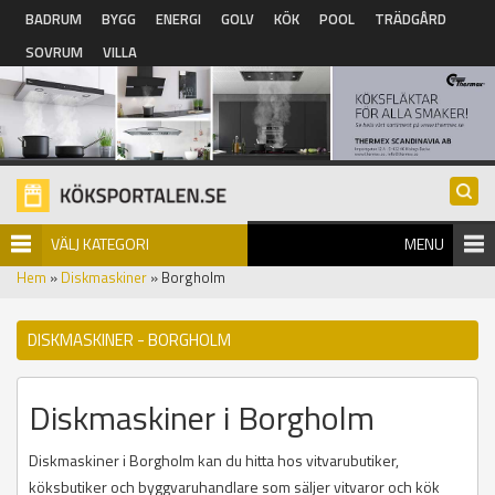
Hoppa till huvudinnehåll
BADRUM
BYGG
ENERGI
GOLV
KÖK
POOL
TRÄDGÅRD
SOVRUM
VILLA
VÄLJ KATEGORI
MENU
Hem
»
Diskmaskiner
» Borgholm
DISKMASKINER - BORGHOLM
Diskmaskiner i Borgholm
Diskmaskiner i Borgholm kan du hitta hos vitvarubutiker,
köksbutiker och byggvaruhandlare som säljer vitvaror och kök