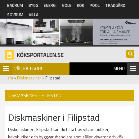
Hoppa till huvudinnehåll
BADRUM
BYGG
ENERGI
GOLV
KÖK
POOL
TRÄDGÅRD
SOVRUM
VILLA
VÄLJ KATEGORI
MENU
Hem
»
Diskmaskiner
» Filipstad
DISKMASKINER - FILIPSTAD
Diskmaskiner i Filipstad
Diskmaskiner i Filipstad kan du hitta hos vitvarubutiker,
köksbutiker och byggvaruhandlare som säljer vitvaror och kök