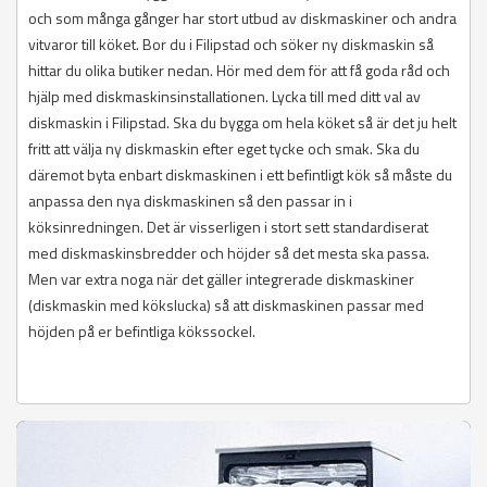
och som många gånger har stort utbud av diskmaskiner och andra
vitvaror till köket. Bor du i Filipstad och söker ny diskmaskin så
hittar du olika butiker nedan. Hör med dem för att få goda råd och
hjälp med diskmaskinsinstallationen. Lycka till med ditt val av
diskmaskin i Filipstad. Ska du bygga om hela köket så är det ju helt
fritt att välja ny diskmaskin efter eget tycke och smak. Ska du
däremot byta enbart diskmaskinen i ett befintligt kök så måste du
anpassa den nya diskmaskinen så den passar in i
köksinredningen. Det är visserligen i stort sett standardiserat
med diskmaskinsbredder och höjder så det mesta ska passa.
Men var extra noga när det gäller integrerade diskmaskiner
(diskmaskin med kökslucka) så att diskmaskinen passar med
höjden på er befintliga kökssockel.