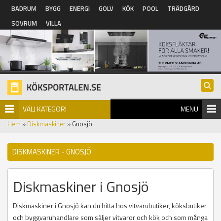
Hoppa till huvudinnehåll
BADRUM
BYGG
ENERGI
GOLV
KÖK
POOL
TRÄDGÅRD
SOVRUM
VILLA
VÄLJ KATEGORI
MENU
Hem
»
Diskmaskiner
» Gnosjö
DISKMASKINER - GNOSJÖ
Diskmaskiner i Gnosjö
Diskmaskiner i Gnosjö kan du hitta hos vitvarubutiker, köksbutiker
och byggvaruhandlare som säljer vitvaror och kök och som många