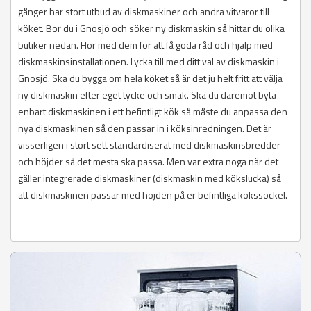
gånger har stort utbud av diskmaskiner och andra vitvaror till
köket. Bor du i Gnosjö och söker ny diskmaskin så hittar du olika
butiker nedan. Hör med dem för att få goda råd och hjälp med
diskmaskinsinstallationen. Lycka till med ditt val av diskmaskin i
Gnosjö. Ska du bygga om hela köket så är det ju helt fritt att välja
ny diskmaskin efter eget tycke och smak. Ska du däremot byta
enbart diskmaskinen i ett befintligt kök så måste du anpassa den
nya diskmaskinen så den passar in i köksinredningen. Det är
visserligen i stort sett standardiserat med diskmaskinsbredder
och höjder så det mesta ska passa. Men var extra noga när det
gäller integrerade diskmaskiner (diskmaskin med kökslucka) så
att diskmaskinen passar med höjden på er befintliga kökssockel.