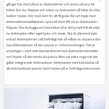
gånger har stort utbud av diskmaskiner och andra vitvaror till
köket. Bor du i Klippan och söker ny diskmaskin så hittar du olika
butiker nedan. Hör med dem för att få goda råd och hjälp med
diskmaskinsinstallationen. Lycka till med ditt val av diskmaskin i
Klippan. Ska du bygga om hela köket så är det ju helt fritt att välja
ny diskmaskin efter eget tycke och smak. Ska du däremot byta
enbart diskmaskinen i ett befintligt kök så måste du anpassa den
nya diskmaskinen så den passar in i köksinredningen. Det är
visserligen i stort sett standardiserat med diskmaskinsbredder
och höjder så det mesta ska passa. Men var extra noga när det
gäller integrerade diskmaskiner (diskmaskin med kökslucka) så
att diskmaskinen passar med höjden på er befintliga kökssockel.