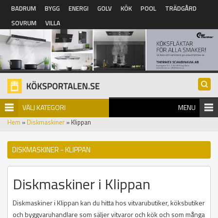
Hoppa till huvudinnehåll
BADRUM
BYGG
ENERGI
GOLV
KÖK
POOL
TRÄDGÅRD
SOVRUM
VILLA
VÄLJ KATEGORI
MENU
Hem
»
Diskmaskiner
» Klippan
DISKMASKINER - KLIPPAN
Diskmaskiner i Klippan
Diskmaskiner i Klippan kan du hitta hos vitvarubutiker, köksbutiker
och byggvaruhandlare som säljer vitvaror och kök och som många