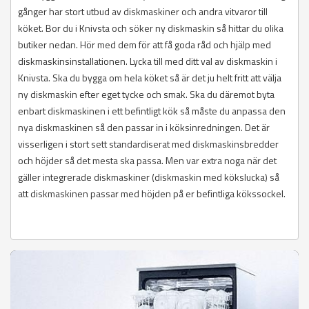
gånger har stort utbud av diskmaskiner och andra vitvaror till
köket. Bor du i Knivsta och söker ny diskmaskin så hittar du olika
butiker nedan. Hör med dem för att få goda råd och hjälp med
diskmaskinsinstallationen. Lycka till med ditt val av diskmaskin i
Knivsta. Ska du bygga om hela köket så är det ju helt fritt att välja
ny diskmaskin efter eget tycke och smak. Ska du däremot byta
enbart diskmaskinen i ett befintligt kök så måste du anpassa den
nya diskmaskinen så den passar in i köksinredningen. Det är
visserligen i stort sett standardiserat med diskmaskinsbredder
och höjder så det mesta ska passa. Men var extra noga när det
gäller integrerade diskmaskiner (diskmaskin med kökslucka) så
att diskmaskinen passar med höjden på er befintliga kökssockel.