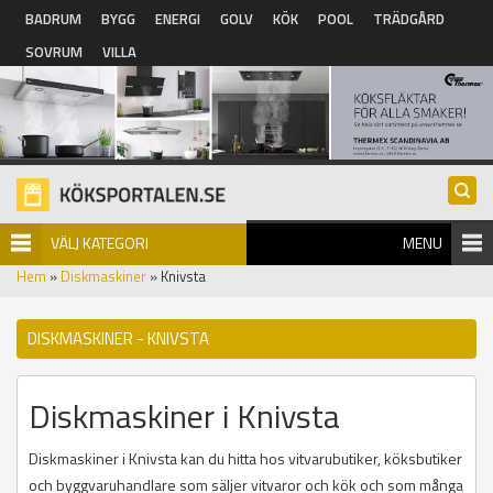
Hoppa till huvudinnehåll
BADRUM
BYGG
ENERGI
GOLV
KÖK
POOL
TRÄDGÅRD
SOVRUM
VILLA
VÄLJ KATEGORI
MENU
Hem
»
Diskmaskiner
» Knivsta
DISKMASKINER - KNIVSTA
Diskmaskiner i Knivsta
Diskmaskiner i Knivsta kan du hitta hos vitvarubutiker, köksbutiker
och byggvaruhandlare som säljer vitvaror och kök och som många