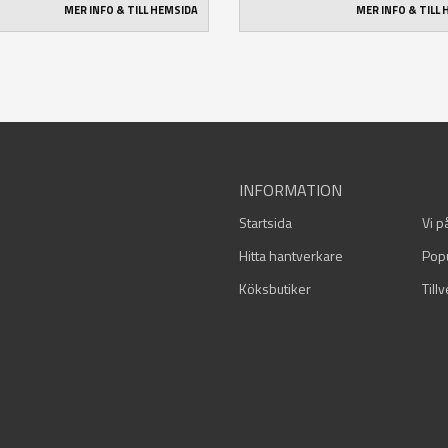
MER INFO & TILL HEMSIDA
MER INFO & TILL
INFORMATION
Startsida
Vi p
Hitta hantverkare
Pop
Köksbutiker
Till