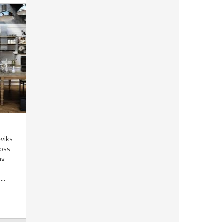
-viks
 oss
av
..