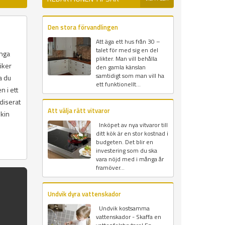
Den stora förvandlingen
Att äga ett hus från 30 –
talet för med sig en del
ånga
plikter. Man vill behålla
iker
den gamla känslan
samtidigt som man vill ha
a du
ett funktionellt...
n i ett
diserat
Att välja rätt vitvaror
skin
Inköpet av nya vitvaror till
ditt kök är en stor kostnad i
budgeten. Det blir en
investering som du ska
vara nöjd med i många år
framöver...
Undvik dyra vattenskador
Undvik kostsamma
vattenskador - Skaffa en