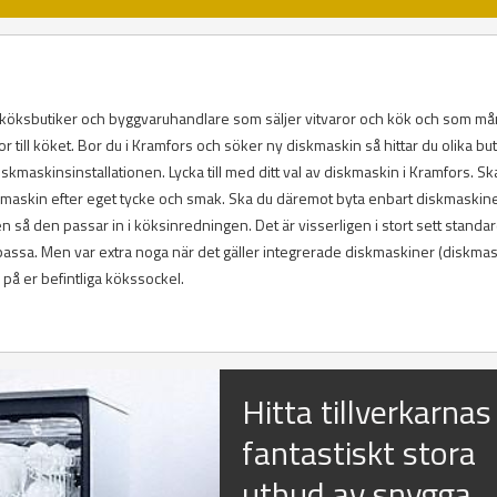
r, köksbutiker och byggvaruhandlare som säljer vitvaror och kök och som m
 till köket. Bor du i Kramfors och söker ny diskmaskin så hittar du olika but
kmaskinsinstallationen. Lycka till med ditt val av diskmaskin i Kramfors. Sk
diskmaskin efter eget tycke och smak. Ska du däremot byta enbart diskmaskine
så den passar in i köksinredningen. Det är visserligen i stort sett standar
ssa. Men var extra noga när det gäller integrerade diskmaskiner (diskma
å er befintliga kökssockel.
Hitta tillverkarnas
fantastiskt stora
utbud av snygga