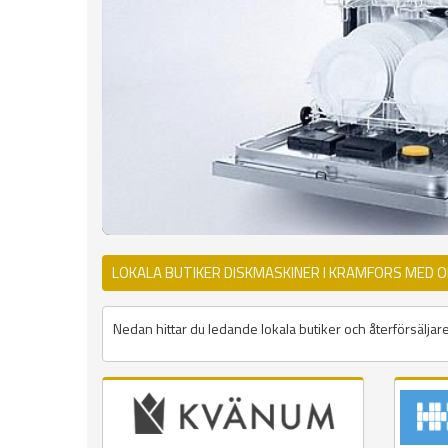
LOKALA BUTIKER DISKMASKINER I KRAMFORS MED 
Nedan hittar du ledande lokala butiker och återförsäljar