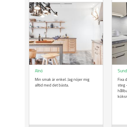
Alnö
Sund
Min smak är enkel. Jag nöjer mig
Fixa 
alltid med det bästa.
steg 
hållb
köks