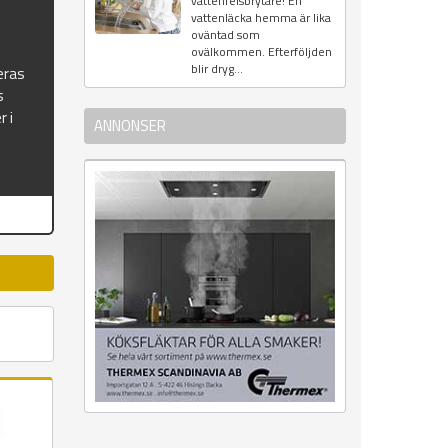
vattenfelsbrytare! En
vattenläcka hemma är lika
oväntad som
ovälkommen. Efterföljden
blir dryg...
eras
s
r i
ANNONSER