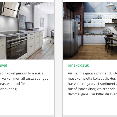
svall
örnsköldsvik
drömköket genom fyra enkla
På Framnäsgatan 2 finner du Ö
– välkommen att testa Sveriges
mest kompletta köksbutik. Hos
araste metod för
har vi ett noga utvalt sortiment 
renovering.
hushållsmaskiner, vitvaror och
dammsugare. Här hittar du även.