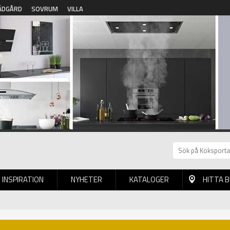
ÄDGÅRD
SOVRUM
VILLA
INSPIRATION
NYHETER
KATALOGER
HITTA 