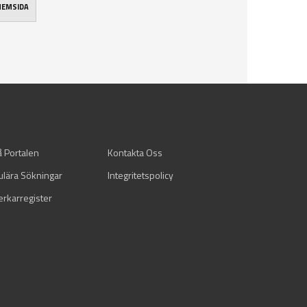
 HEMSIDA
å Portalen
Kontakta Oss
ulära Sökningar
Integritetspolicy
verkarregister