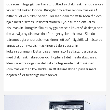
och som många gånger har stort utbud av diskmaskiner och andra
vitvaror till köket. Bor du i Kungälv och söker ny diskmaskin så
hittar du olika butiker nedan. Hör med dem för att få goda råd och
hjälp med diskmaskinsinstallationen. Lycka till med ditt val av
diskmaskin i Kungälv. Ska du bygga om hela köket så är det ju helt
fritt att välja ny diskmaskin efter eget tycke och smak. Ska du
däremot byta enbart diskmaskinen i ett befintligt kök så måste du
anpassa den nya diskmaskinen så den passar in i
köksinredningen. Det är visserligen i stort sett standardiserat
med diskmaskinsbredder och höjder så det mesta ska passa.
Men var extra noga när det gäller integrerade diskmaskiner
(diskmaskin med kökslucka) så att diskmaskinen passar med
höjden på er befintliga kökssockel.