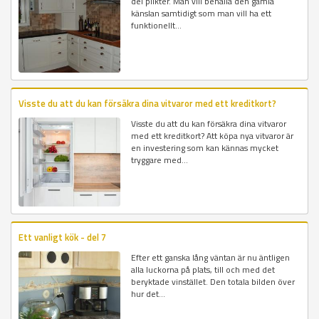
del plikter. Man vill behålla den gamla
känslan samtidigt som man vill ha ett
funktionellt...
Visste du att du kan försäkra dina vitvaror med ett kreditkort?
Visste du att du kan försäkra dina vitvaror
med ett kreditkort? Att köpa nya vitvaror är
en investering som kan kännas mycket
tryggare med...
Ett vanligt kök - del 7
Efter ett ganska lång väntan är nu äntligen
alla luckorna på plats, till och med det
beryktade vinstället. Den totala bilden över
hur det...