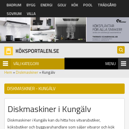
Hoppa till huvudinnehåll
BADRUM
BYGG
ENERGI
GOLV
KÖK
POOL
TRÄDGÅRD
SOVRUM
VILLA
VÄLJ KATEGORI
MENU
Hem
»
Diskmaskiner
» Kungälv
DISKMASKINER - KUNGÄLV
Diskmaskiner i Kungälv
Diskmaskiner i Kungälv kan du hitta hos vitvarubutiker,
köksbutiker och byggvaruhandlare som säljer vitvaror och kök