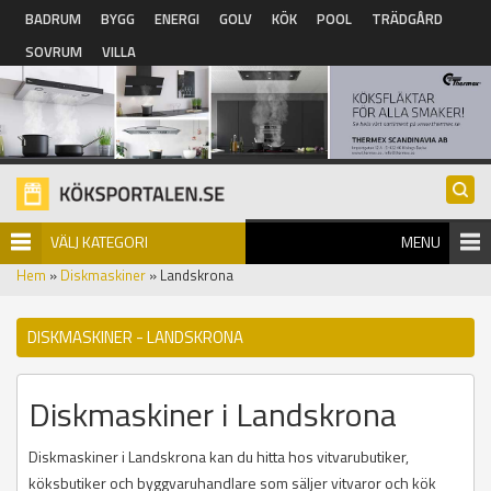
Hoppa till huvudinnehåll
BADRUM
BYGG
ENERGI
GOLV
KÖK
POOL
TRÄDGÅRD
SOVRUM
VILLA
VÄLJ KATEGORI
MENU
Hem
»
Diskmaskiner
» Landskrona
DISKMASKINER - LANDSKRONA
Diskmaskiner i Landskrona
Diskmaskiner i Landskrona kan du hitta hos vitvarubutiker,
köksbutiker och byggvaruhandlare som säljer vitvaror och kök