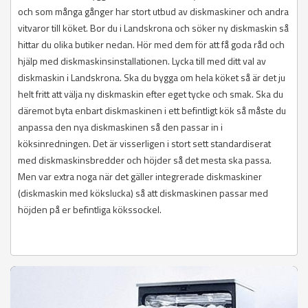
och som många gånger har stort utbud av diskmaskiner och andra
vitvaror till köket. Bor du i Landskrona och söker ny diskmaskin så
hittar du olika butiker nedan. Hör med dem för att få goda råd och
hjälp med diskmaskinsinstallationen. Lycka till med ditt val av
diskmaskin i Landskrona. Ska du bygga om hela köket så är det ju
helt fritt att välja ny diskmaskin efter eget tycke och smak. Ska du
däremot byta enbart diskmaskinen i ett befintligt kök så måste du
anpassa den nya diskmaskinen så den passar in i
köksinredningen. Det är visserligen i stort sett standardiserat
med diskmaskinsbredder och höjder så det mesta ska passa.
Men var extra noga när det gäller integrerade diskmaskiner
(diskmaskin med kökslucka) så att diskmaskinen passar med
höjden på er befintliga kökssockel.