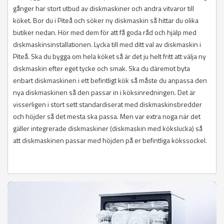
gånger har stort utbud av diskmaskiner och andra vitvaror till
köket. Bor du i Piteå och söker ny diskmaskin så hittar du olika
butiker nedan. Hör med dem för att få goda råd och hjälp med
diskmaskinsinstallationen. Lycka till med ditt val av diskmaskin i
Piteå. Ska du bygga om hela köket så är det ju helt fritt att välja ny
diskmaskin efter eget tycke och smak. Ska du däremot byta
enbart diskmaskinen i ett befintligt kök så måste du anpassa den
nya diskmaskinen så den passar in i köksinredningen. Det är
visserligen i stort sett standardiserat med diskmaskinsbredder
och höjder så det mesta ska passa. Men var extra noga när det
gäller integrerade diskmaskiner (diskmaskin med kökslucka) så
att diskmaskinen passar med höjden på er befintliga kökssockel.