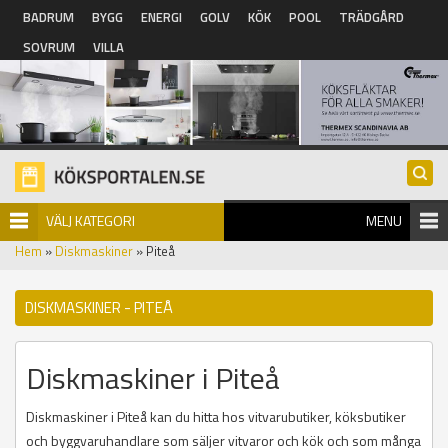
Hoppa till huvudinnehåll
BADRUM
BYGG
ENERGI
GOLV
KÖK
POOL
TRÄDGÅRD
SOVRUM
VILLA
VÄLJ KATEGORI
MENU
Hem
»
Diskmaskiner
» Piteå
DISKMASKINER - PITEÅ
Diskmaskiner i Piteå
Diskmaskiner i Piteå kan du hitta hos vitvarubutiker, köksbutiker
och byggvaruhandlare som säljer vitvaror och kök och som många