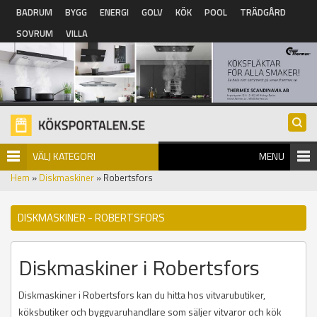
Hoppa till huvudinnehåll
BADRUM
BYGG
ENERGI
GOLV
KÖK
POOL
TRÄDGÅRD
SOVRUM
VILLA
VÄLJ KATEGORI
MENU
Hem
»
Diskmaskiner
» Robertsfors
DISKMASKINER - ROBERTSFORS
Diskmaskiner i Robertsfors
Diskmaskiner i Robertsfors kan du hitta hos vitvarubutiker,
köksbutiker och byggvaruhandlare som säljer vitvaror och kök