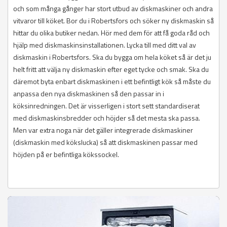
och som många gånger har stort utbud av diskmaskiner och andra
vitvaror till köket. Bor du i Robertsfors och söker ny diskmaskin så
hittar du olika butiker nedan. Hör med dem för att få goda råd och
hjälp med diskmaskinsinstallationen. Lycka till med ditt val av
diskmaskin i Robertsfors. Ska du bygga om hela köket så är det ju
helt fritt att välja ny diskmaskin efter eget tycke och smak. Ska du
däremot byta enbart diskmaskinen i ett befintligt kök så måste du
anpassa den nya diskmaskinen så den passar in i
köksinredningen. Det är visserligen i stort sett standardiserat
med diskmaskinsbredder och höjder så det mesta ska passa.
Men var extra noga när det gäller integrerade diskmaskiner
(diskmaskin med kökslucka) så att diskmaskinen passar med
höjden på er befintliga kökssockel.