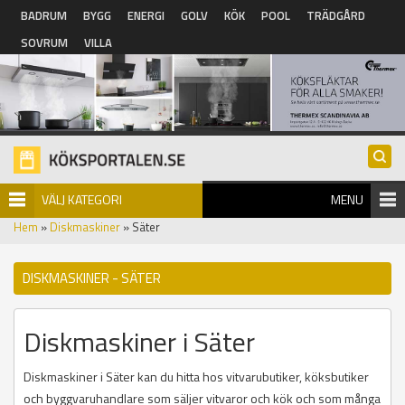
Hoppa till huvudinnehåll
BADRUM
BYGG
ENERGI
GOLV
KÖK
POOL
TRÄDGÅRD
SOVRUM
VILLA
VÄLJ KATEGORI
MENU
Hem
»
Diskmaskiner
» Säter
DISKMASKINER - SÄTER
Diskmaskiner i Säter
Diskmaskiner i Säter kan du hitta hos vitvarubutiker, köksbutiker
och byggvaruhandlare som säljer vitvaror och kök och som många