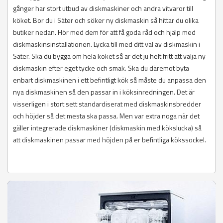
gånger har stort utbud av diskmaskiner och andra vitvaror till
köket. Bor du i Säter och söker ny diskmaskin så hittar du olika
butiker nedan. Hör med dem för att få goda råd och hjälp med
diskmaskinsinstallationen. Lycka till med ditt val av diskmaskin i
Säter. Ska du bygga om hela köket så är det ju helt fritt att välja ny
diskmaskin efter eget tycke och smak. Ska du däremot byta
enbart diskmaskinen i ett befintligt kök så måste du anpassa den
nya diskmaskinen så den passar in i köksinredningen. Det är
visserligen i stort sett standardiserat med diskmaskinsbredder
och höjder så det mesta ska passa. Men var extra noga när det
gäller integrerade diskmaskiner (diskmaskin med kökslucka) så
att diskmaskinen passar med höjden på er befintliga kökssockel.