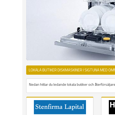
LOKALA BUTIKER DISKMASKINER I SIGTUNA MED OM
Nedan hittar du ledande lokala butiker och återförsäljare