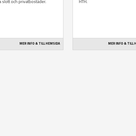
a slott och privatbostäder.
HTH.
MER INFO & TILL HEMSIDA
MER INFO & TILL