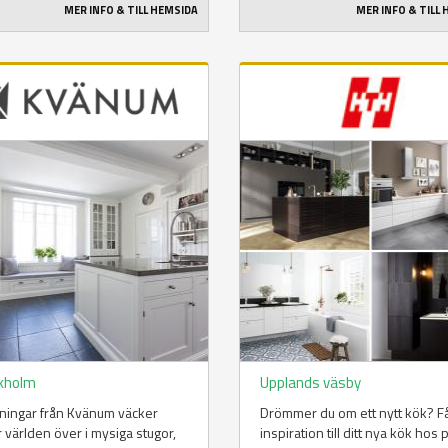
MER INFO & TILL HEMSIDA
MER INFO & TILL
kholm
Upplands väsby
ningar från Kvänum väcker
Drömmer du om ett nytt kök? F
 världen över i mysiga stugor,
inspiration till ditt nya kök hos 