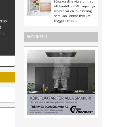
försäkra dina vitvaror med
ett kreditkort? Att köpa nya
vitvaror är en investering
som kan kännas mycket
eras
tryggare med...
s
r i
ANNONSER