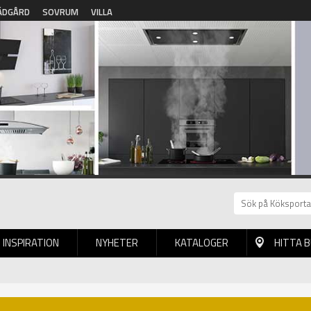
ÄDGÅRD
SOVRUM
VILLA
INSPIRATION
NYHETER
KATALOGER
HITTA 