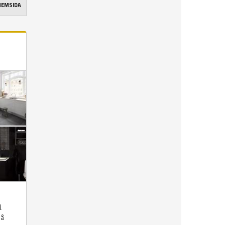
 HEMSIDA
å
på