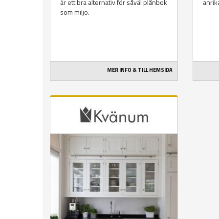
är ett bra alternativ för såväl plånbok
anrik
som miljö.
MER INFO & TILL HEMSIDA