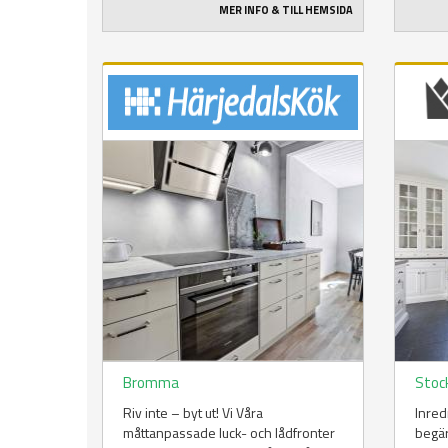
MER INFO & TILL HEMSIDA
Bromma
Stoc
Riv inte – byt ut! Vi Våra
Inred
måttanpassade luck- och lådfronter
begär