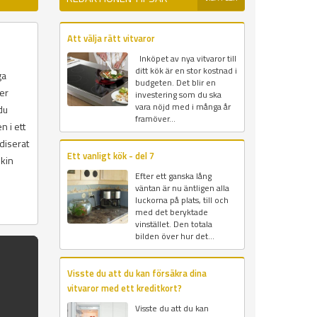
Att välja rätt vitvaror
Inköpet av nya vitvaror till
ditt kök är en stor kostnad i
ga
budgeten. Det blir en
ker
investering som du ska
vara nöjd med i många år
du
framöver...
n i ett
diserat
Ett vanligt kök - del 7
skin
Efter ett ganska lång
väntan är nu äntligen alla
luckorna på plats, till och
med det beryktade
vinstället. Den totala
bilden över hur det...
Visste du att du kan försäkra dina
vitvaror med ett kreditkort?
Visste du att du kan