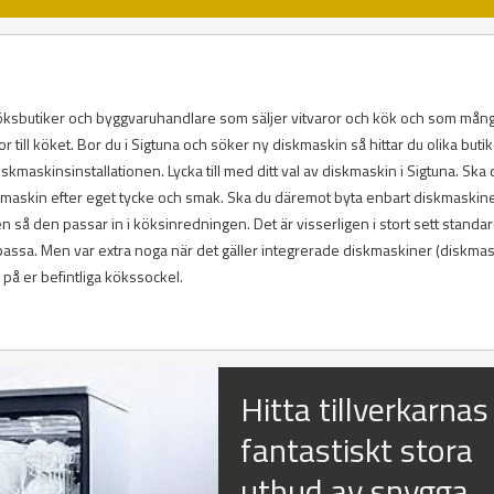
, köksbutiker och byggvaruhandlare som säljer vitvaror och kök och som mån
 till köket. Bor du i Sigtuna och söker ny diskmaskin så hittar du olika buti
kmaskinsinstallationen. Lycka till med ditt val av diskmaskin i Sigtuna. Ska 
diskmaskin efter eget tycke och smak. Ska du däremot byta enbart diskmaskine
så den passar in i köksinredningen. Det är visserligen i stort sett standar
ssa. Men var extra noga när det gäller integrerade diskmaskiner (diskma
å er befintliga kökssockel.
Hitta tillverkarnas
fantastiskt stora
utbud av snygga