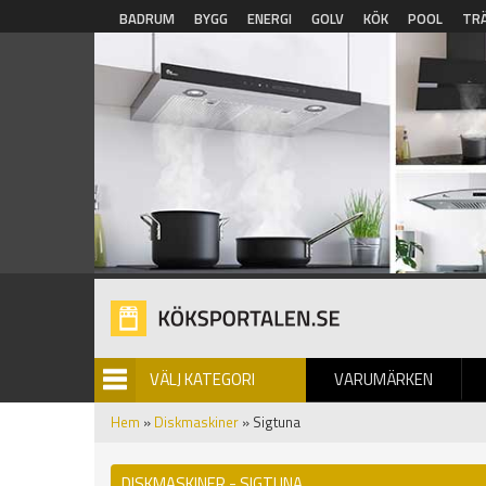
Hoppa till huvudinnehåll
BADRUM
BYGG
ENERGI
GOLV
KÖK
POOL
TR
VÄLJ KATEGORI
VARUMÄRKEN
BILDGALLERI
Hem
»
Diskmaskiner
» Sigtuna
DISKMASKINER - SIGTUNA