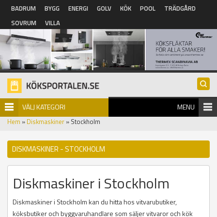
Hoppa till huvudinnehåll
BADRUM
BYGG
ENERGI
GOLV
KÖK
POOL
TRÄDGÅRD
SOVRUM
VILLA
VÄLJ KATEGORI
MENU
Hem
»
Diskmaskiner
» Stockholm
DISKMASKINER - STOCKHOLM
Diskmaskiner i Stockholm
Diskmaskiner i Stockholm kan du hitta hos vitvarubutiker,
köksbutiker och byggvaruhandlare som säljer vitvaror och kök