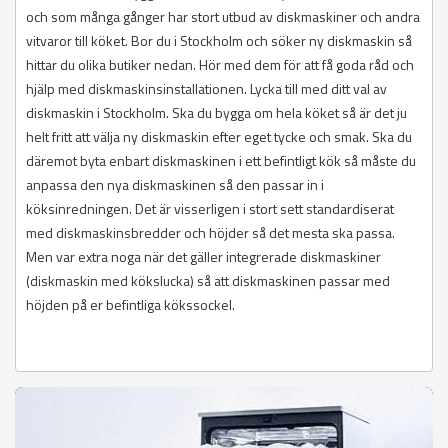
och som många gånger har stort utbud av diskmaskiner och andra
vitvaror till köket. Bor du i Stockholm och söker ny diskmaskin så
hittar du olika butiker nedan. Hör med dem för att få goda råd och
hjälp med diskmaskinsinstallationen. Lycka till med ditt val av
diskmaskin i Stockholm. Ska du bygga om hela köket så är det ju
helt fritt att välja ny diskmaskin efter eget tycke och smak. Ska du
däremot byta enbart diskmaskinen i ett befintligt kök så måste du
anpassa den nya diskmaskinen så den passar in i
köksinredningen. Det är visserligen i stort sett standardiserat
med diskmaskinsbredder och höjder så det mesta ska passa.
Men var extra noga när det gäller integrerade diskmaskiner
(diskmaskin med kökslucka) så att diskmaskinen passar med
höjden på er befintliga kökssockel.