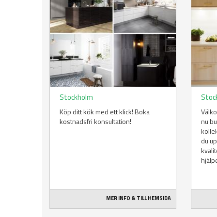
Stockholm
Stoc
Köp ditt kök med ett klick! Boka
Välko
kostnadsfri konsultation!
nu b
kolle
du up
kvalit
hjälpe
MER INFO & TILL HEMSIDA