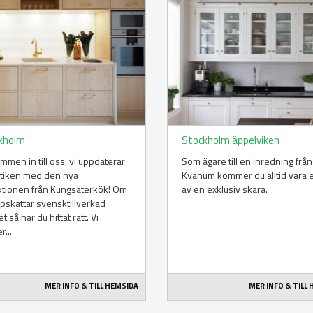
kholm
Stockholm äppelviken
mmen in till oss, vi uppdaterar
Som ägare till en inredning från
utiken med den nya
Kvänum kommer du alltid vara 
ktionen från Kungsäterkök! Om
av en exklusiv skara.
pskattar svensktillverkad
et så har du hittat rätt. Vi
r...
MER INFO & TILL HEMSIDA
MER INFO & TILL