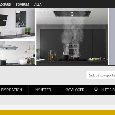
ÄDGÅRD
SOVRUM
VILLA
INSPIRATION
NYHETER
KATALOGER
HITTA 