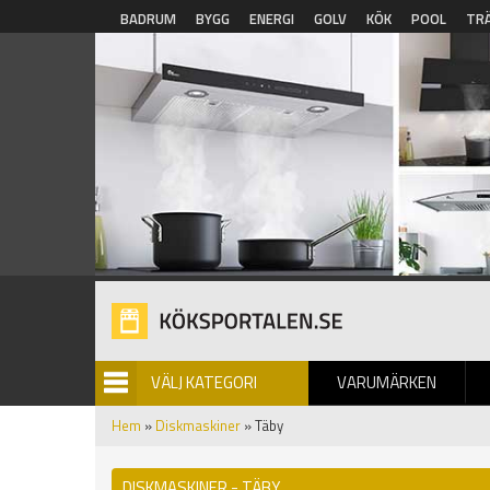
Hoppa till huvudinnehåll
BADRUM
BYGG
ENERGI
GOLV
KÖK
POOL
TR
VÄLJ KATEGORI
VARUMÄRKEN
BILDGALLERI
Hem
»
Diskmaskiner
» Täby
DISKMASKINER - TÄBY