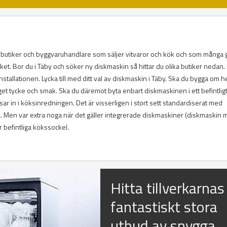
öksbutiker och byggvaruhandlare som säljer vitvaror och kök och som många
öket. Bor du i Täby och söker ny diskmaskin så hittar du olika butiker nedan.
tallationen. Lycka till med ditt val av diskmaskin i Täby. Ska du bygga om h
r eget tycke och smak. Ska du däremot byta enbart diskmaskinen i ett befintlig
 in i köksinredningen. Det är visserligen i stort sett standardiserat med
 Men var extra noga när det gäller integrerade diskmaskiner (diskmaskin
 befintliga kökssockel.
Hitta tillverkarnas
fantastiskt stora
utbud av snygga