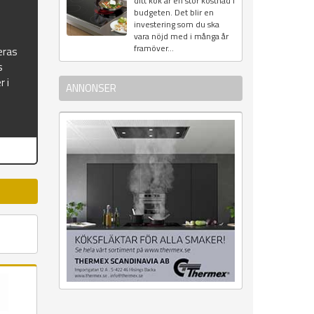
ditt kök är en stor kostnad i
budgeten. Det blir en
investering som du ska
vara nöjd med i många år
framöver...
eras
s
r i
ANNONSER