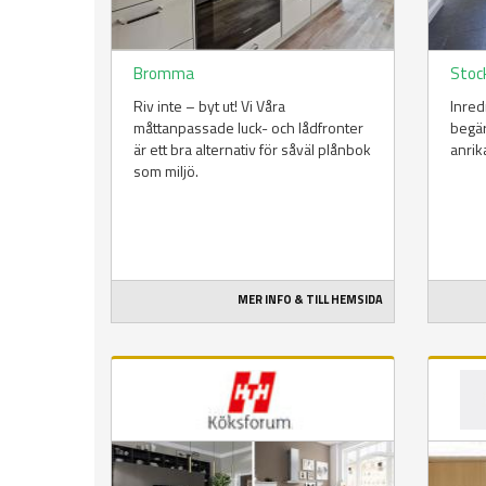
Bromma
Stoc
Riv inte – byt ut! Vi Våra
Inred
måttanpassade luck- och lådfronter
begär
är ett bra alternativ för såväl plånbok
anrik
som miljö.
MER INFO & TILL HEMSIDA