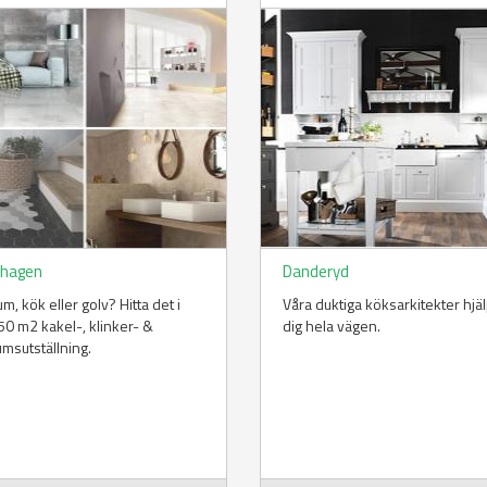
hagen
Danderyd
m, kök eller golv? Hitta det i
Våra duktiga köksarkitekter hjä
50 m2 kakel-, klinker- &
dig hela vägen.
msutställning.