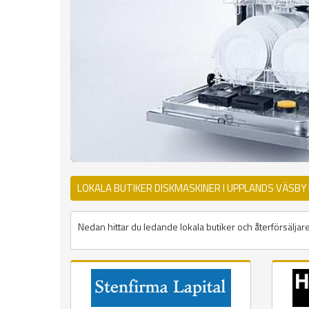
LOKALA BUTIKER DISKMASKINER I UPPLANDS VÄSBY
Nedan hittar du ledande lokala butiker och återförsäljar