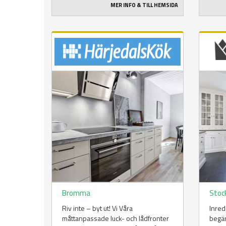
MER INFO & TILL HEMSIDA
Bromma
Stoc
Riv inte – byt ut! Vi Våra
Inred
måttanpassade luck- och lådfronter
begär