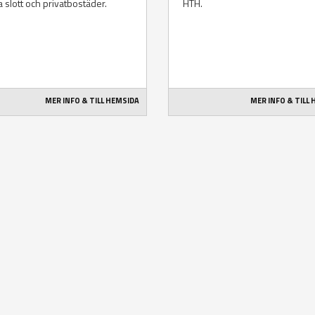
a slott och privatbostäder.
HTH.
MER INFO & TILL HEMSIDA
MER INFO & TILL