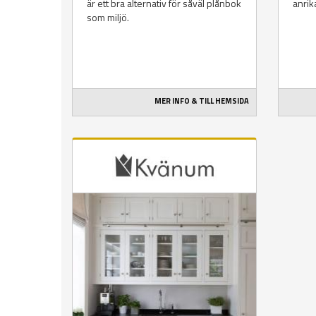
är ett bra alternativ för såväl plånbok
anrik
som miljö.
MER INFO & TILL HEMSIDA