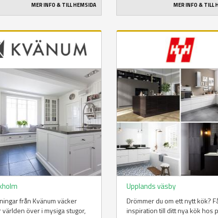
MER INFO & TILL HEMSIDA
MER INFO & TILL
kholm
Upplands väsby
ningar från Kvänum väcker
Drömmer du om ett nytt kök? F
 världen över i mysiga stugor,
inspiration till ditt nya kök hos 