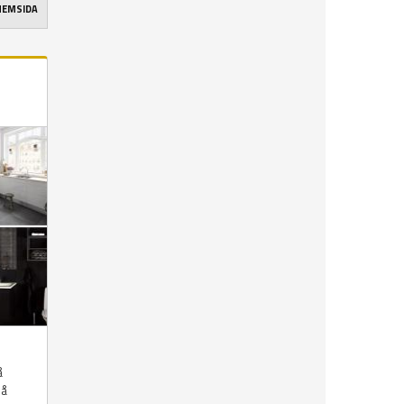
 HEMSIDA
å
på