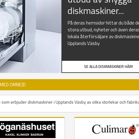
diskmaskiner...
På deras hemsidor hittar du både d
stora utbud, nyheter och även dera
lokala återförsäljare av diskmaskine
Upplands Väsby
SE ALLA DISKMASKINER HÄR!
 MED OMNEJD
e som erbjuder diskmaskiner i Upplands Väsby av olika storlekar och fabrika