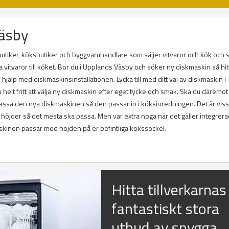
Väsby
butiker, köksbutiker och byggvaruhandlare som säljer vitvaror och kök och
vitvaror till köket. Bor du i Upplands Väsby och söker ny diskmaskin så hit
hjälp med diskmaskinsinstallationen. Lycka till med ditt val av diskmaskin i
helt fritt att välja ny diskmaskin efter eget tycke och smak. Ska du däremot
passa den nya diskmaskinen så den passar in i köksinredningen. Det är viss
höjder så det mesta ska passa. Men var extra noga när det gäller integrer
skinen passar med höjden på er befintliga kökssockel.
Hitta tillverkarnas
fantastiskt stora
utbud av snygga