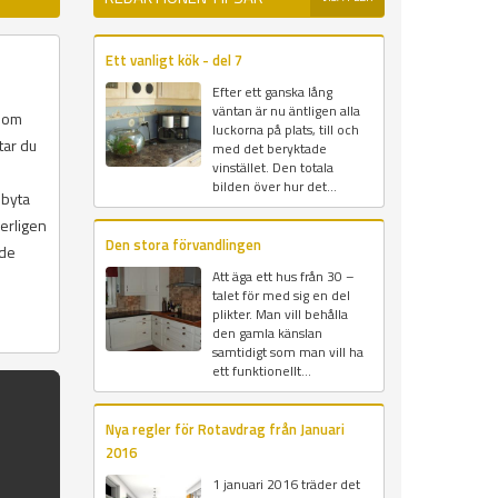
Ett vanligt kök - del 7
Efter ett ganska lång
väntan är nu äntligen alla
 som
luckorna på plats, till och
tar du
med det beryktade
vinstället. Den totala
bilden över hur det...
 byta
erligen
Den stora förvandlingen
ade
Att äga ett hus från 30 –
talet för med sig en del
plikter. Man vill behålla
den gamla känslan
samtidigt som man vill ha
ett funktionellt...
Nya regler för Rotavdrag från Januari
2016
1 januari 2016 träder det