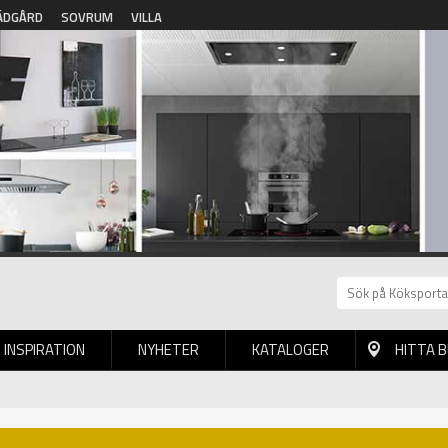
ÄDGÅRD
SOVRUM
VILLA
INSPIRATION
NYHETER
KATALOGER
HITTA 