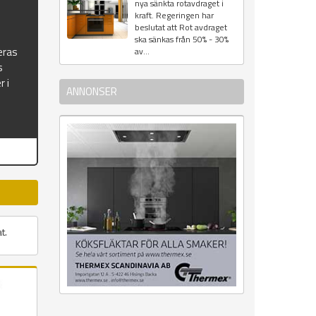
nya sänkta rotavdraget i
kraft. Regeringen har
beslutat att Rot avdraget
ska sänkas från 50% - 30%
eras
av...
s
r i
ANNONSER
t.