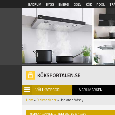
Hoppa till huvudinnehåll
BADRUM
BYGG
ENERGI
GOLV
KÖK
POOL
TR
VÄLJ KATEGORI
VARUMÄRKEN
BILDGALLERI
Hem
»
Diskmaskiner
» Upplands Väsby
DISKMASKINER - UPPLANDS VÄSBY