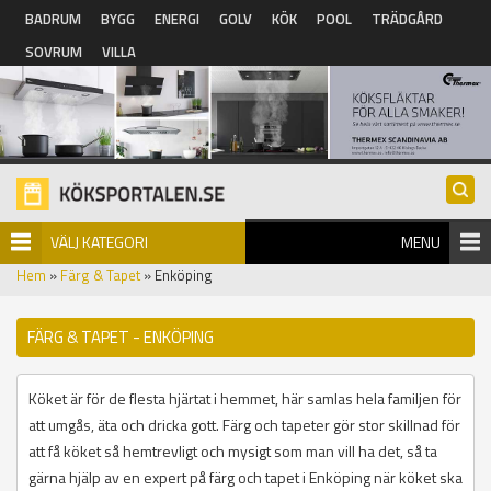
Hoppa till huvudinnehåll
BADRUM
BYGG
ENERGI
GOLV
KÖK
POOL
TRÄDGÅRD
SOVRUM
VILLA
VÄLJ KATEGORI
MENU
Hem
»
Färg & Tapet
» Enköping
FÄRG & TAPET - ENKÖPING
Köket är för de flesta hjärtat i hemmet, här samlas hela familjen för
att umgås, äta och dricka gott. Färg och tapeter gör stor skillnad för
att få köket så hemtrevligt och mysigt som man vill ha det, så ta
gärna hjälp av en expert på färg och tapet i Enköping när köket ska