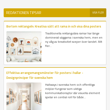
REDAKTIONEN TIPSAR
VISA FLER
Bortom rektangeln: Kreativa sätt att rama in och visa dina posters
Traditionella rektangulära ramar har länge
dominerat väggarna i svenska hem, men en
ny våg av kreativitet sveper över landet. Allt
fler...
Effektiva arrangemangsmönster för posters i hallar -
Designprinciper för svenska hem
Hallways i svenska hem och offentliga
miljöer fungerar som viktiga
kommunikationsytor där visuella element
spelar en central roll för både...