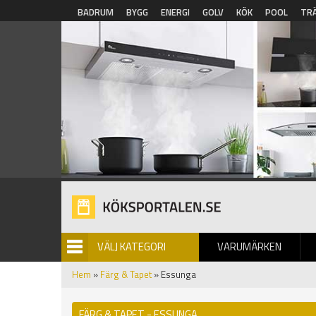
Hoppa till huvudinnehåll
BADRUM
BYGG
ENERGI
GOLV
KÖK
POOL
TR
VÄLJ KATEGORI
VARUMÄRKEN
BILDGALLERI
Hem
»
Färg & Tapet
» Essunga
FÄRG & TAPET - ESSUNGA