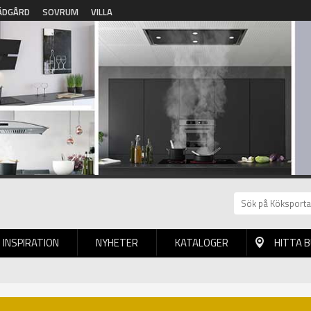
ÄDGÅRD
SOVRUM
VILLA
INSPIRATION
NYHETER
KATALOGER
HITTA 