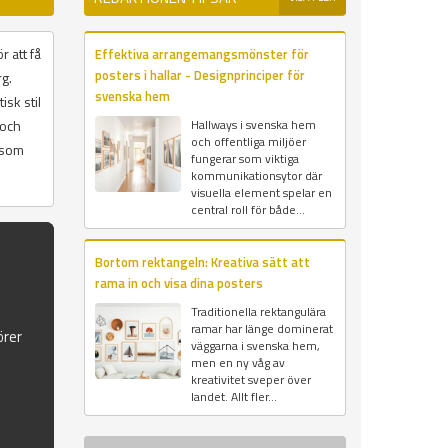
r att få
Effektiva arrangemangsmönster för
posters i hallar - Designprinciper för
rg.
svenska hem
isk stil
 och
Hallways i svenska hem
och offentliga miljöer
n som
fungerar som viktiga
kommunikationsytor där
visuella element spelar en
central roll för både...
Bortom rektangeln: Kreativa sätt att
rama in och visa dina posters
Traditionella rektangulära
ramar har länge dominerat
örer
väggarna i svenska hem,
men en ny våg av
kreativitet sveper över
landet. Allt fler...