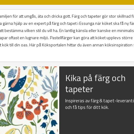
miljen för att umgås, äta och dricka gott. Färg och tapeter gör stor skillnad fö
a gärna hjälp av en expert på färg och tapet i Essunga när köket ska få ny fä
tt bestämma vilken stil du vill ha. En lantlig känsla eller kanske en minimalist
kapar oftast en lugnare miljö. Pastellfärger kan göra att köket upplevs större
itt kök till din oas. Här på Köksportalen hittar du även annan köksinspiratio
Kika på färg och
tapeter
Inspireras av färg & tapet-leverant
och få tips för ditt kök.