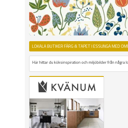
LOKALA BUTIKER FÄRG & TAPET I ESSUNGA MED OM
Här hittar du köksinspiration och miljöbilder från några l