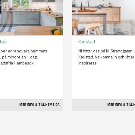
stad
Karlstad
älper er renovera hemmets
Ni hittar oss på N. Strandgatan 1
a, på mindre än 1 dag.
Karlstad. Välkomna in och låt er
nadsfria Hembesök.
inspireras!
MER INFO & TILL HEMSIDA
MER INFO & TILL