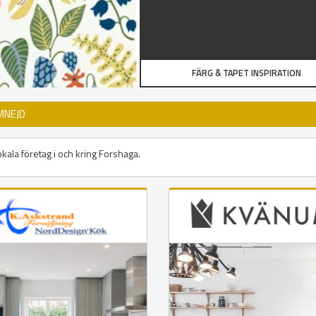
FÄRG & TAPET INSPIRATION
MNEJD
okala företag i och kring Forshaga.