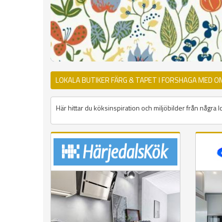
LOKALA BUTIKER FÄRG & TAPET I FORSHAGA MED O
Här hittar du köksinspiration och miljöbilder från några l