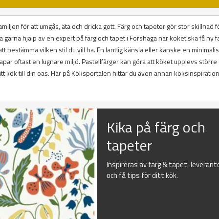
miljen för att umgås, äta och dricka gott. Färg och tapeter gör stor skillnad fö
a gärna hjälp av en expert på färg och tapet i Forshaga när köket ska få ny f
tt bestämma vilken stil du vill ha. En lantlig känsla eller kanske en minimalist
kapar oftast en lugnare miljö. Pastellfärger kan göra att köket upplevs större
ditt kök till din oas. Här på Köksportalen hittar du även annan köksinspirati
Kika på färg och
tapeter
Inspireras av färg & tapet-leverant
och få tips för ditt kök.