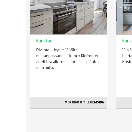
Karlstad
Karl
Riv inte – byt ut! Vi Våra
Vi hj
måttanpassade luck- och lådfronter
hjärt
är ett bra alternativ för såväl plånbok
Kost
som miljö.
MER INFO & TILL HEMSIDA