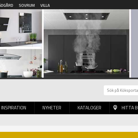
ÄDGÅRD
SOVRUM
VILLA
INSPIRATION
NYHETER
KATALOGER
HITTA 