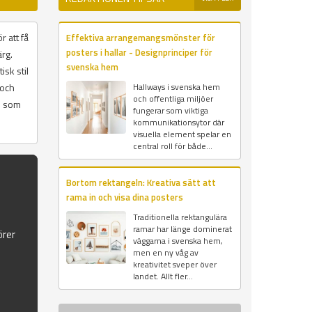
r att få
Effektiva arrangemangsmönster för
posters i hallar - Designprinciper för
ärg.
svenska hem
isk stil
 och
Hallways i svenska hem
och offentliga miljöer
on som
fungerar som viktiga
kommunikationsytor där
visuella element spelar en
central roll för både...
Bortom rektangeln: Kreativa sätt att
rama in och visa dina posters
Traditionella rektangulära
ramar har länge dominerat
örer
väggarna i svenska hem,
men en ny våg av
kreativitet sveper över
landet. Allt fler...