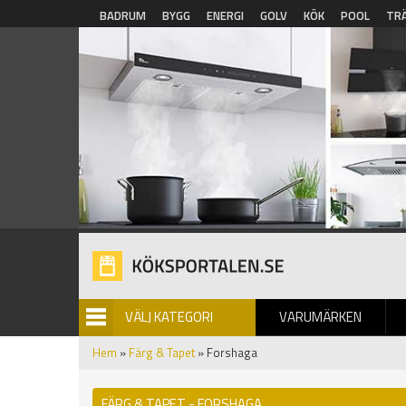
Hoppa till huvudinnehåll
BADRUM
BYGG
ENERGI
GOLV
KÖK
POOL
TR
VÄLJ KATEGORI
VARUMÄRKEN
BILDGALLERI
Hem
»
Färg & Tapet
» Forshaga
FÄRG & TAPET - FORSHAGA