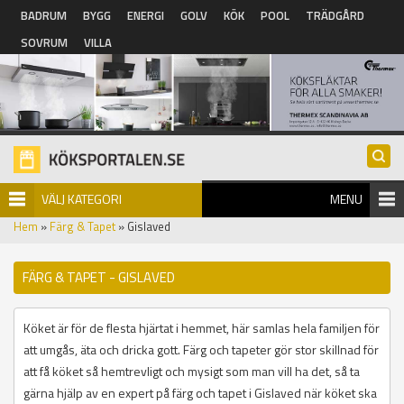
Hoppa till huvudinnehåll
BADRUM
BYGG
ENERGI
GOLV
KÖK
POOL
TRÄDGÅRD
SOVRUM
VILLA
VÄLJ KATEGORI
MENU
Hem
»
Färg & Tapet
» Gislaved
FÄRG & TAPET - GISLAVED
Köket är för de flesta hjärtat i hemmet, här samlas hela familjen för
att umgås, äta och dricka gott. Färg och tapeter gör stor skillnad för
att få köket så hemtrevligt och mysigt som man vill ha det, så ta
gärna hjälp av en expert på färg och tapet i Gislaved när köket ska