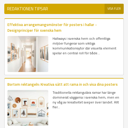
REDAKTIONEN TIPSAR
VISA FLER
Effektiva arrangemangsmönster för posters i hallar -
Designprinciper för svenska hem
Hallways i svenska hem och offentliga
miljöer fungerar som viktiga
kommunikationsytor där visuella element
spelar en central roll för både...
Bortom rektangeln: Kreativa sätt att rama in och visa dina posters
Traditionella rektangulära ramar har länge
dominerat väggarna i svenska hem, men en
ny våg av kreativitet sveper över landet. Allt
fler...