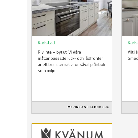
Karlstad
Karl
Riv inte – byt ut! Vi Våra
Allt 
måttanpassade luck- och lådfronter
Smeds
är ett bra alternativ för såväl plånbok
som miljö.
MER INFO & TILL HEMSIDA