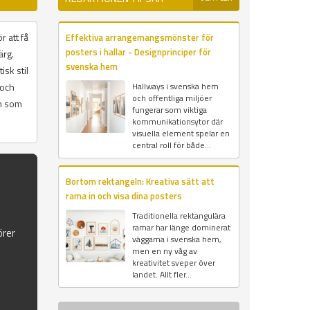
r att få
Effektiva arrangemangsmönster för
posters i hallar - Designprinciper för
ärg.
svenska hem
isk stil
 och
Hallways i svenska hem
och offentliga miljöer
on som
fungerar som viktiga
kommunikationsytor där
visuella element spelar en
central roll för både...
Bortom rektangeln: Kreativa sätt att
rama in och visa dina posters
Traditionella rektangulära
ramar har länge dominerat
örer
väggarna i svenska hem,
men en ny våg av
kreativitet sveper över
landet. Allt fler...