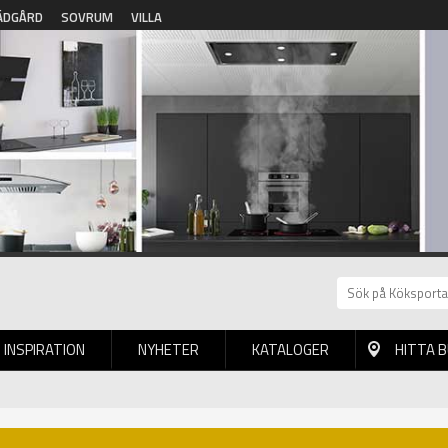
ÄDGÅRD
SOVRUM
VILLA
INSPIRATION
NYHETER
KATALOGER
HITTA 