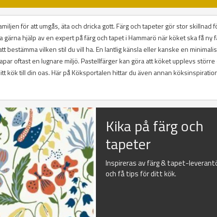
miljen för att umgås, äta och dricka gott. Färg och tapeter gör stor skillnad fö
a gärna hjälp av en expert på färg och tapet i Hammarö när köket ska få ny f
tt bestämma vilken stil du vill ha. En lantlig känsla eller kanske en minimalist
kapar oftast en lugnare miljö. Pastellfärger kan göra att köket upplevs större
ditt kök till din oas. Här på Köksportalen hittar du även annan köksinspirati
Kika på färg och
tapeter
Inspireras av färg & tapet-leverant
och få tips för ditt kök.