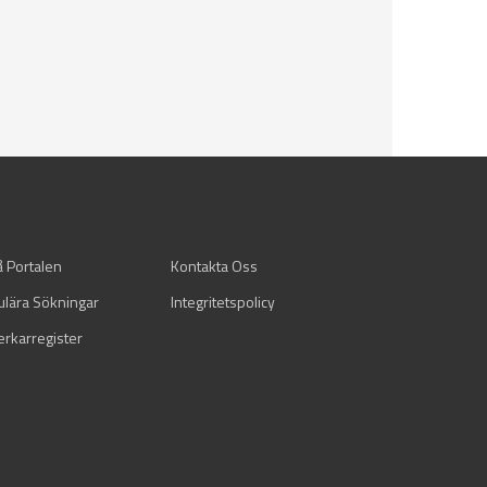
å Portalen
Kontakta Oss
ulära Sökningar
Integritetspolicy
verkarregister