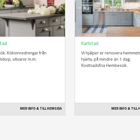
stad
Karlstad
i kök. Köksinredningar från
Vi hjälper er renovera hemmet
torp, vitvaror m.m.
hjärta, på mindre än 1 dag.
Kostnadsfria Hembesök.
MER INFO & TILL HEMSIDA
MER INFO & TILL