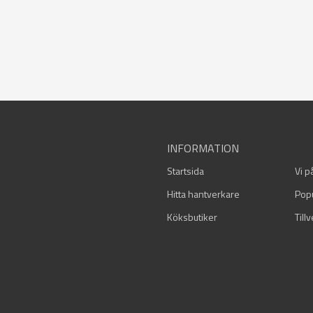
INFORMATION
Startsida
Vi p
Hitta hantverkare
Pop
Köksbutiker
Till