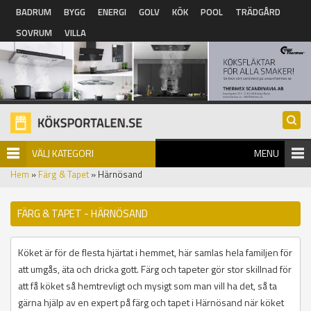
Hoppa till huvudinnehåll
BADRUM
BYGG
ENERGI
GOLV
KÖK
POOL
TRÄDGÅRD
SOVRUM
VILLA
VÄLJ KATEGORI
MENU
Hem
»
Färg & Tapet
» Härnösand
FÄRG & TAPET - HÄRNÖSAND
Köket är för de flesta hjärtat i hemmet, här samlas hela familjen för
att umgås, äta och dricka gott. Färg och tapeter gör stor skillnad för
att få köket så hemtrevligt och mysigt som man vill ha det, så ta
gärna hjälp av en expert på färg och tapet i Härnösand när köket