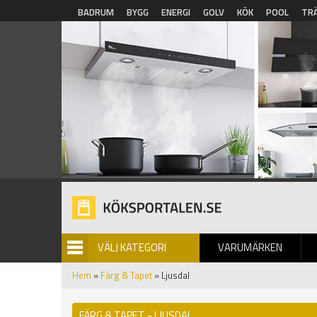
Hoppa till huvudinnehåll
BADRUM
BYGG
ENERGI
GOLV
KÖK
POOL
TR
VÄLJ KATEGORI
VARUMÄRKEN
BILDGALLERI
Hem
»
Färg & Tapet
» Ljusdal
FÄRG & TAPET - LJUSDAL