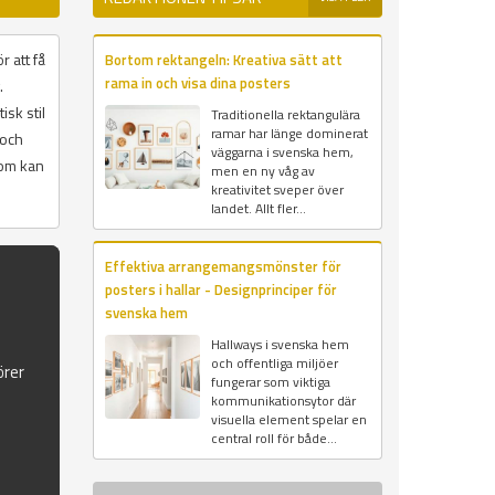
r att få
Bortom rektangeln: Kreativa sätt att
rama in och visa dina posters
.
isk stil
Traditionella rektangulära
ramar har länge dominerat
 och
väggarna i svenska hem,
som kan
men en ny våg av
kreativitet sveper över
landet. Allt fler...
Effektiva arrangemangsmönster för
posters i hallar - Designprinciper för
svenska hem
Hallways i svenska hem
och offentliga miljöer
örer
fungerar som viktiga
kommunikationsytor där
visuella element spelar en
central roll för både...