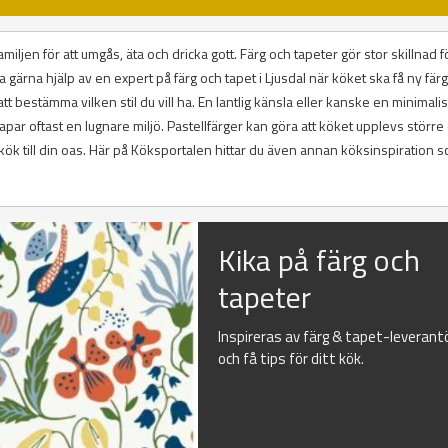
miljen för att umgås, äta och dricka gott. Färg och tapeter gör stor skillnad fö
 gärna hjälp av en expert på färg och tapet i Ljusdal när köket ska få ny färg
tt bestämma vilken stil du vill ha. En lantlig känsla eller kanske en minimalist
kapar oftast en lugnare miljö. Pastellfärger kan göra att köket upplevs större
itt kök till din oas. Här på Köksportalen hittar du även annan köksinspiration 
Kika på färg och
tapeter
Inspireras av färg & tapet-leverant
och få tips för ditt kök.