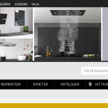
ÄDGÅRD
SOVRUM
VILLA
INSPIRATION
NYHETER
KATALOGER
HITTA 