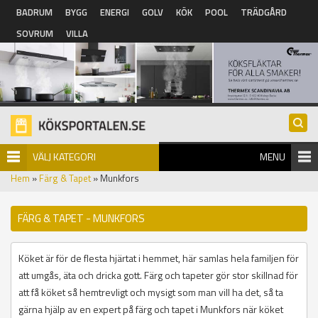
Hoppa till huvudinnehåll
BADRUM
BYGG
ENERGI
GOLV
KÖK
POOL
TRÄDGÅRD
SOVRUM
VILLA
VÄLJ KATEGORI
MENU
Hem
»
Färg & Tapet
» Munkfors
FÄRG & TAPET - MUNKFORS
Köket är för de flesta hjärtat i hemmet, här samlas hela familjen för
att umgås, äta och dricka gott. Färg och tapeter gör stor skillnad för
att få köket så hemtrevligt och mysigt som man vill ha det, så ta
gärna hjälp av en expert på färg och tapet i Munkfors när köket