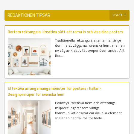
REDAKTIONEN TIPSAR
VISA FLER
Bortom rektangeln: Kreativa sätt att rama in och visa dina posters
Traditionella rektangulära ramar har länge
dominerat väggarna i svenska hem, men en
ny våg av kreativitet sveper över landet. Allt
fler...
Effektiva arrangemangsmönster för posters i hallar -
Designprinciper för svenska hem
Hallways i svenska hem och offentliga
miljöer fungerar som viktiga
kommunikationsytor där visuella element
spelar en central roll för både...