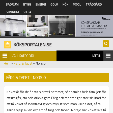
Hoppa till huvudinnehåll
BADRUM
BYGG
ENERGI
GOLV
KÖK
POOL
TRÄDGÅRD
SOVRUM
VILLA
VÄLJ KATEGORI
MENU
Hem
»
Färg & Tapet
» Norsjö
FÄRG & TAPET - NORSJÖ
Köket är för de flesta hjärtat i hemmet, här samlas hela familjen för
att umgås, äta och dricka gott. Färg och tapeter gör stor skillnad för
att få köket så hemtrevligt och mysigt som man vill ha det, så ta
gärna hjälp av en expert på färg och tapet i Norsjö när köket ska få